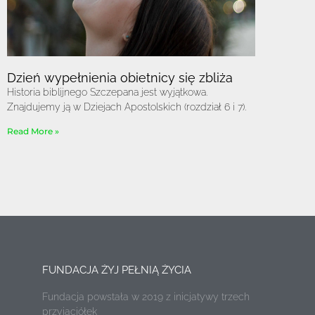
Dzień wypełnienia obietnicy się zbliża
Historia biblijnego Szczepana jest wyjątkowa.
Znajdujemy ją w Dziejach Apostolskich (rozdział 6 i 7).
Read More »
FUNDACJA ŻYJ PEŁNIĄ ŻYCIA
Fundacja powstała w 2019 z inicjatywy trzech
przyjaciółek