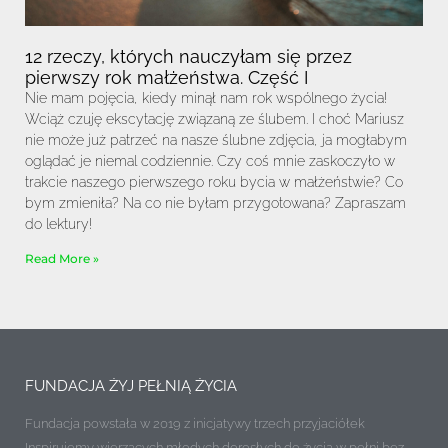
12 rzeczy, których nauczyłam się przez
pierwszy rok małżeństwa. Część I
Nie mam pojęcia, kiedy minął nam rok wspólnego życia!
Wciąż czuję ekscytację związaną ze ślubem. I choć Mariusz
nie może już patrzeć na nasze ślubne zdjęcia, ja mogłabym
oglądać je niemal codziennie. Czy coś mnie zaskoczyło w
trakcie naszego pierwszego roku bycia w małżeństwie? Co
bym zmieniła? Na co nie byłam przygotowana? Zapraszam
do lektury!
Read More »
FUNDACJA ŻYJ PEŁNIĄ ŻYCIA
Fundacja powstała w 2019 z inicjatywy trzech przyjaciółek
Inspirujemy wierzących młodych dorosłych do życia w pełni bez