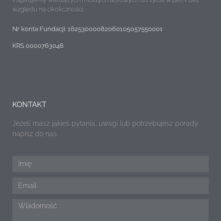
względu na okoliczności.
Nr konta Fundacji: 16253000082060105057550001
KRS 0000763048
KONTAKT
Jeżeli masz jakieś pytania, uwagi lub potrzebujesz porady
napisz do nas.