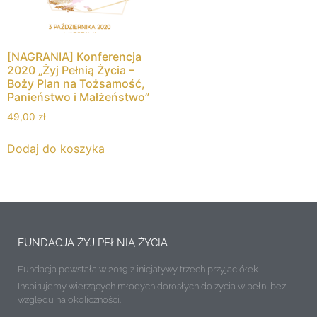
[NAGRANIA] Konferencja
2020 „Żyj Pełnią Życia –
Boży Plan na Tożsamość,
Panieństwo i Małżeństwo”
49,00
zł
Dodaj do koszyka
FUNDACJA ŻYJ PEŁNIĄ ŻYCIA
Fundacja powstała w 2019 z inicjatywy trzech przyjaciółek
Inspirujemy wierzących młodych dorosłych do życia w pełni bez
względu na okoliczności.