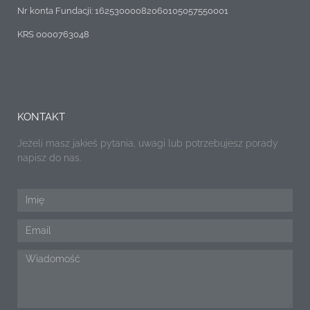
Nr konta Fundacji: 16253000082060105057550001
KRS 0000763048
KONTAKT
Jeżeli masz jakieś pytania, uwagi lub potrzebujesz porady
napisz do nas.