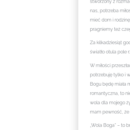
stworzony z rozmac
nas, potrzeba miło
mieć dom i rodzin
pragniemy też cze
Za kilkadziesiąt g
światło otula pole 
W miłości przeszł
potrzebuję tylko i
Bogu będę miała męż
romantyczna, to nie
wola dla mojego ż
mam pewność, że ż
„Wola Boga” – to br