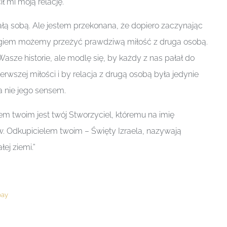
ł mi moją relację.
łą sobą. Ale jestem przekonana, że dopiero zaczynając
giem możemy przeżyć prawdziwą miłość z druga osobą.
Wasze historie, ale modlę się, by każdy z nas pałał do
rwszej miłości i by relacja z drugą osobą była jedynie
 nie jego sensem.
m twoim jest twój Stworzyciel, któremu na imię
. Odkupicielem twoim – Święty Izraela, nazywają
ej ziemi.”
bay