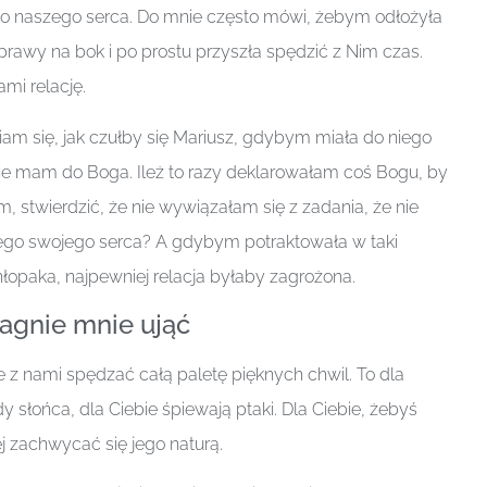
 naszego serca. Do mnie często mówi, żebym odłożyła
rawy na bok i po prostu przyszła spędzić z Nim czas.
mi relację.
m się, jak czułby się Mariusz, gdybym miała do niego
akie mam do Boga. Ileż to razy deklarowałam coś Bogu, by
, stwierdzić, że nie wywiązałam się z zadania, że nie
ego swojego serca? A gdybym potraktowała w taki
opaka, najpewniej relacja byłaby zagrożona.
ragnie mnie ująć
 z nami spędzać całą paletę pięknych chwil. To dla
y słońca, dla Ciebie śpiewają ptaki. Dla Ciebie, żebyś
j zachwycać się jego naturą.