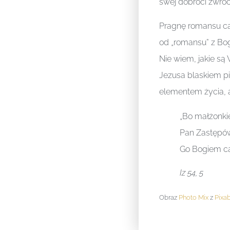
swej dobroci zwróci
Pragnę romansu ca
od „romansu” z Bo
Nie wiem, jakie są 
Jezusa blaskiem pie
elementem życia, a
„Bo małżonkie
Pan Zastępów
Go Bogiem cał
Iz 54, 5
Obraz
Photo Mix
z
Pixa