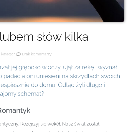
lubem słów kilka
 kategorii
Brak komentarzy
rzał jej głęboko w oczy, ujął za rekę i wyznał
o padać a oni uniesieni na skrzydłach swoich
iespiesznie do domu. Odtąd żyli długo i
Znajomy schemat?
Romantyk
tyczny. Rozejrzyj się wokół. Nasz świat został