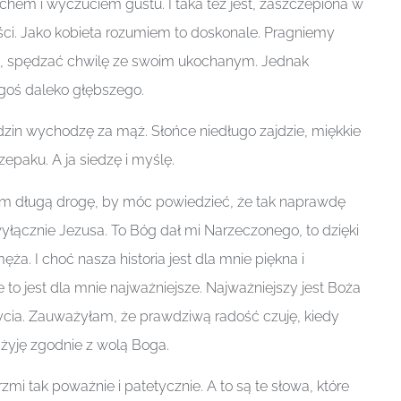
hem i wyczuciem gustu. I taka też jest, zaszczepiona w
ści. Jako kobieta rozumiem to doskonale. Pragniemy
ę, spędzać chwilę ze swoim ukochanym. Jednak
goś daleko głębszego.
odzin wychodzę za mąż. Słońce niedługo zajdzie, miękkie
rzepaku. A ja siedzę i myślę.
am długą drogę, by móc powiedzieć, że tak naprawdę
 wyłącznie Jezusa. To Bóg dał mi Narzeczonego, to dzięki
a. I choć nasza historia jest dla mnie piękna i
 to jest dla mnie najważniejsze. Najważniejszy jest Boża
ycia. Zauważyłam, że prawdziwą radość czuję, kiedy
yję zgodnie z wolą Boga.
zmi tak poważnie i patetycznie. A to są te słowa, które