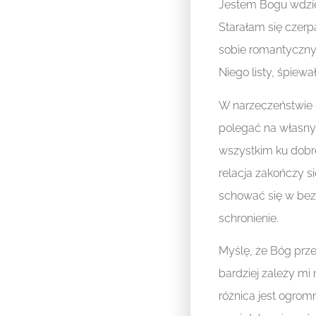
Jestem Bogu wdzięc
Starałam się czerp
sobie romantyczny
Niego listy, śpiew
W narzeczeństwie 
polegać na własnyc
wszystkim ku dobr
relacja zakończy s
schować się w bez
schronienie.
Myślę, że Bóg prz
bardziej zależy mi
różnica jest ogro