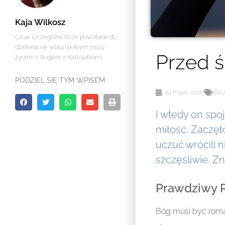
Kaja Wilkosz
Czuje szczególne Boże powołanie do
dzielenia się wiarą i pełnym mocy
Przed ś
życiem z Bogiem z nastolatkami.
PODZIEL SIĘ TYM WPISEM
22 maja, 2020
Bez
I wtedy on spoj
miłość. Zaczęł
uczuć wrócili n
szczęśliwie. 
Prawdziwy 
Bóg musi być roman