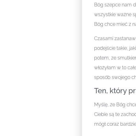
Bóg szepce nam do
wszystkie ważne sp
Bóg chce mieć z na
Czasami zastanawia
podejście takie, j
potem, ze smutkiem
włożyłam w to cał
sposób swojego chł
Ten, który p
Myślę, że Bóg chce
Ciebie są te zachod
mógł coraz bardzie