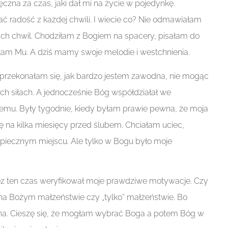
zna za czas, jaki dał mi na życie w pojedynkę.
ać radość z każdej chwili. I wiecie co? Nie odmawiałam
ch chwil. Chodziłam z Bogiem na spacery, pisałam do
ałam Mu. A dziś mamy swoje melodie i westchnienia.
przekonałam się, jak bardzo jestem zawodna, nie mogąc
h siłach. A jednocześnie Bóg współdziałał we
emu. Były tygodnie, kiedy byłam prawie pewna, że moja
ię na kilka miesięcy przed ślubem. Chciałam uciec,
piecznym miejscu. Ale tylko w Bogu było moje
ez ten czas weryfikował moje prawdziwe motywacje. Czy
 na Bożym małżeństwie czy „tylko” małżeństwie. Bo
mna. Cieszę się, że mogłam wybrać Boga a potem Bóg w