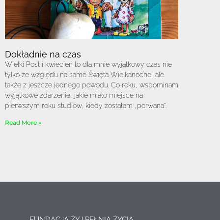
Dokładnie na czas
Wielki Post i kwiecień to dla mnie wyjątkowy czas nie
tylko ze względu na same Święta Wielkanocne, ale
także z jeszcze jednego powodu. Co roku, wspominam
wyjątkowe zdarzenie, jakie miało miejsce na
pierwszym roku studiów, kiedy zostałam „porwana”.
Read More »
FUNDACJA ŻYJ PEŁNIĄ ŻYCIA