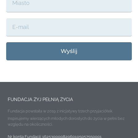
Wyślij
FUNDACJA ŻYJ PEŁNIĄ ŻYCIA
Fundacja powstała w 2019 z inicjatywy trzech przyjaciółek
Inspirujemy wierzących młodych dorosłych do życia w pełni bez
względu na okoliczności.
Nr konta Fundacji: 16253000082060105057550001