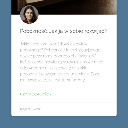
Pobożność. Jak ją w sobie rozwijać?
Jakimi cechami określiłbyś człowieka
pobożnego? Pobożność to coś sięgającego
daleko poza ramy dobrego charakteru. W
końcu osoba niewierząca również może mieć
odpowiednio ukształtowany charakter,
podobnie jak szatan wierzy w istnienie Boga –
nie oznacza to, że jest Jemu wierny.
CZYTAJ CAŁOŚĆ »
Kaja Wilkosz