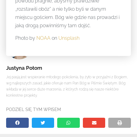
powodu pragnie, abyśmy prawdziwie
„rozstawili obóz” a nie tylko byli w danym
miejscu gościem. Bóg wie gdzie nas prowadzi i
jaką drogą powinniśmy tam dojść.
Photo by
NOAA
on
Unsplash
Justyna Połom
Jej pasją jest wspieranie młodego pokolenia, by żyło w przyjaźni z Bogiem,
wg najlepszych zasad, jakie oferuje nam Pan Bóg w Piśmie Świętym. Bóg
wkłada w jej serce duże marzenia, z których rodzą się nasze niektóre
konkretne projekty.
PODZIEL SIĘ TYM WPISEM