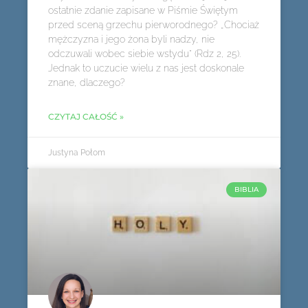
ostatnie zdanie zapisane w Piśmie Świętym
przed sceną grzechu pierworodnego? „Chociaż
mężczyzna i jego żona byli nadzy, nie
odczuwali wobec siebie wstydu” (Rdz 2, 25).
Jednak to uczucie wielu z nas jest doskonale
znane, dlaczego?
CZYTAJ CAŁOŚĆ »
Justyna Połom
BIBLIA