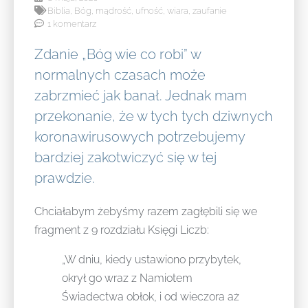
Biblia
,
Bóg
,
mądrość
,
ufność
,
wiara
,
zaufanie
1 komentarz
Zdanie „Bóg wie co robi” w
normalnych czasach może
zabrzmieć jak banał. Jednak mam
przekonanie, że w tych tych dziwnych
koronawirusowych potrzebujemy
bardziej zakotwiczyć się w tej
prawdzie.
Chciałabym żebyśmy razem zagłębili się we
fragment z 9 rozdziału Księgi Liczb:
„W dniu, kiedy ustawiono przybytek,
okrył go wraz z Namiotem
Świadectwa obłok, i od wieczora aż