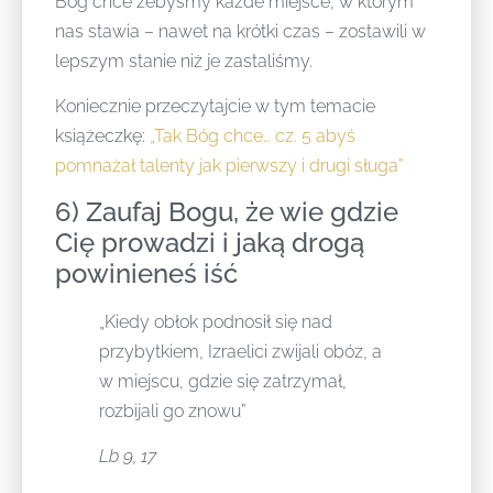
Bóg chce żebyśmy każde miejsce, w którym
nas stawia – nawet na krótki czas – zostawili w
lepszym stanie niż je zastaliśmy.
Koniecznie przeczytajcie w tym temacie
książeczkę:
„Tak Bóg chce… cz. 5 abyś
pomnażał talenty jak pierwszy i drugi sługa”
6) Zaufaj Bogu, że wie gdzie
Cię prowadzi i jaką drogą
powinieneś iść
„Kiedy obłok podnosił się nad
przybytkiem, Izraelici zwijali obóz, a
w miejscu, gdzie się zatrzymał,
rozbijali go znowu”
Lb 9, 17