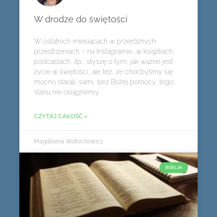
W drodze do świętości
W ostatnich miesiącach w przeróżnych
przestrzeniach – na Instagramie, w książkach,
podcastach, itp., słyszę o tym, jak ważne jest
życie w świętości, ale też, że choćbyśmy się
mocno starali, sami, bez Bożej pomocy, tego
stanu nie osiągniemy.
CZYTAJ CAŁOŚĆ »
Magdalena Wołochowicz
BIBLIA