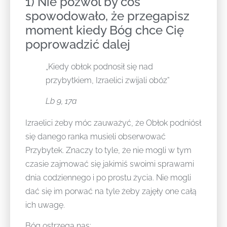
1) Nie pozwól by coś
spowodowało, że przegapisz
moment kiedy Bóg chce Cię
poprowadzić dalej
„Kiedy obłok podnosił się nad
przybytkiem, Izraelici zwijali obóz”
Lb 9, 17a
Izraelici żeby móc zauważyć, że Obłok podniósł
się danego ranka musieli obserwować
Przybytek. Znaczy to tyle, że nie mogli w tym
czasie zajmować się jakimiś swoimi sprawami
dnia codziennego i po prostu życia. Nie mogli
dać się im porwać na tyle żeby zajęły one całą
ich uwagę.
Bóg ostrzega nas: