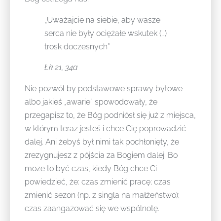
„Uważajcie na siebie, aby wasze
serca nie były ociężałe wskutek (…)
trosk doczesnych”
Łk 21, 34a
Nie pozwól by podstawowe sprawy bytowe
albo jakieś „awarie” spowodowały, że
przegapisz to, że Bóg podniósł się już z miejsca,
w którym teraz jesteś i chce Cię poprowadzić
dalej. Ani żebyś był nimi tak pochłonięty, że
zrezygnujesz z pójścia za Bogiem dalej. Bo
może to być czas, kiedy Bóg chce Ci
powiedzieć, że: czas zmienić pracę; czas
zmienić sezon (np. z singla na małżeństwo);
czas zaangażować się we wspólnotę.