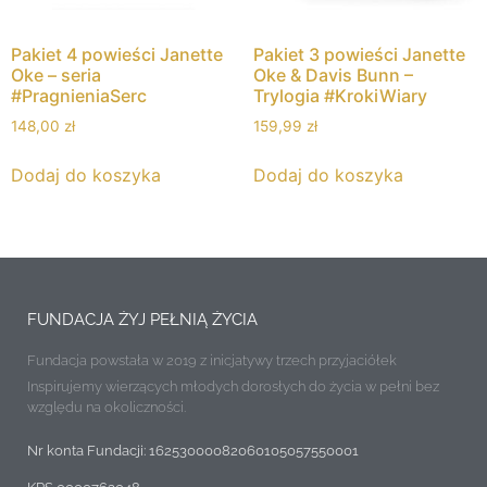
Pakiet 4 powieści Janette
Pakiet 3 powieści Janette
Oke – seria
Oke & Davis Bunn –
#PragnieniaSerc
Trylogia #KrokiWiary
148,00
zł
159,99
zł
Dodaj do koszyka
Dodaj do koszyka
FUNDACJA ŻYJ PEŁNIĄ ŻYCIA
Fundacja powstała w 2019 z inicjatywy trzech przyjaciółek
Inspirujemy wierzących młodych dorosłych do życia w pełni bez
względu na okoliczności.
Nr konta Fundacji: 16253000082060105057550001