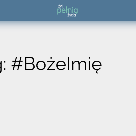
: #BożeImię