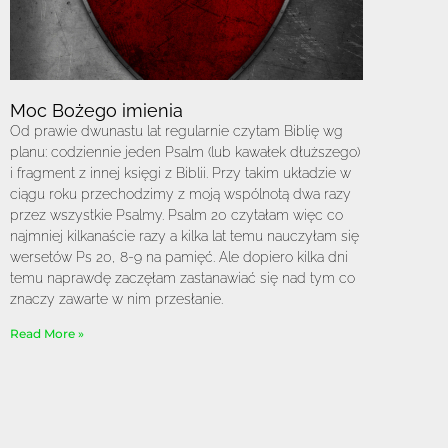
Moc Bożego imienia
Od prawie dwunastu lat regularnie czytam Biblię wg
planu: codziennie jeden Psalm (lub kawałek dłuższego)
i fragment z innej księgi z Biblii. Przy takim układzie w
ciągu roku przechodzimy z moją wspólnotą dwa razy
przez wszystkie Psalmy. Psalm 20 czytałam więc co
najmniej kilkanaście razy a kilka lat temu nauczyłam się
wersetów Ps 20, 8-9 na pamięć. Ale dopiero kilka dni
temu naprawdę zaczęłam zastanawiać się nad tym co
znaczy zawarte w nim przesłanie.
Read More »