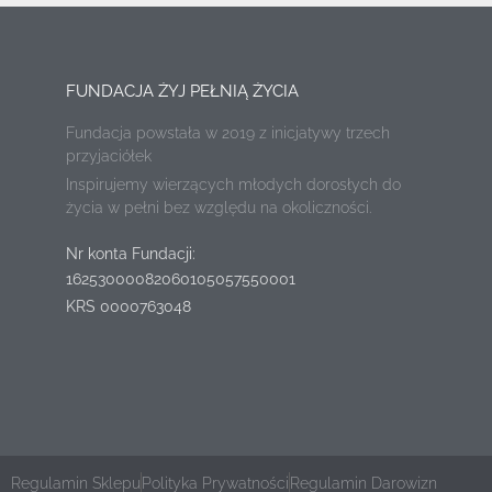
FUNDACJA ŻYJ PEŁNIĄ ŻYCIA
Fundacja powstała w 2019 z inicjatywy trzech
przyjaciółek
Inspirujemy wierzących młodych dorosłych do
życia w pełni bez względu na okoliczności.
Nr konta Fundacji:
16253000082060105057550001
KRS 0000763048
Regulamin Sklepu
Polityka Prywatności
Regulamin Darowizn