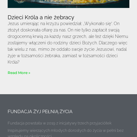
Dzieci Króla a nie żebracy
Jezus umierając na krzyżu powiedział: „Wykonało się”. On
złożył doskonała ofiarę za nas. On nie tylko zapłacił swoją
drogocenną krwią za każdy nasz grzech, ale też dzięki Niemu
zostajemy włączeni do rodziny dzieci Bożych. Dlaczego więc
tak wielu z nas, mimo że oddało swoje życie Jezusowi, nadal
żyje w tożsamości żebraka, zamiast w tożsamości dzieci
Króla?
Read More »
FUNDACJA ŻYJ PEŁNIĄ ŻYCIA
Fundacja powstała w 2019 z inicjatywy trzech przyjaciółek
Inspirujemy wierzących młodych dorosłych do życia w pełni bez
względu na okoliczności.