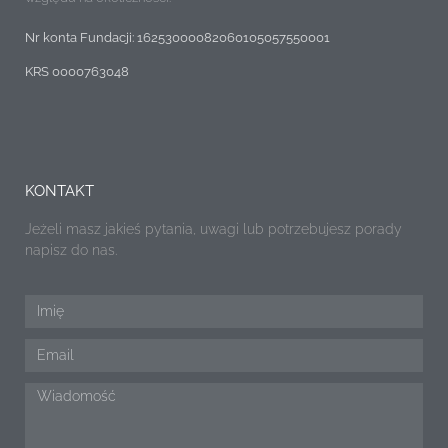
Nr konta Fundacji: 16253000082060105057550001
KRS 0000763048
KONTAKT
Jeżeli masz jakieś pytania, uwagi lub potrzebujesz porady
napisz do nas.