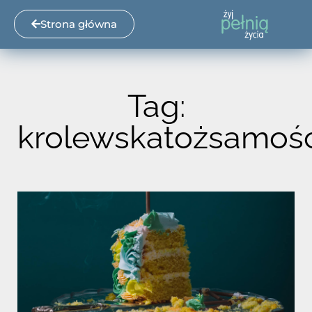
Strona główna
Tag:
krolewskatożsamoś