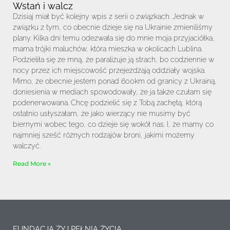
Wstań i walcz
Dzisiaj miał być kolejny wpis z serii o związkach. Jednak w
związku z tym, co obecnie dzieje się na Ukrainie zmieniliśmy
plany. Kilka dni temu odezwała się do mnie moja przyjaciółka,
mama trójki maluchów, która mieszka w okolicach Lublina.
Podzieliła się ze mną, że paraliżuje ją strach, bo codziennie w
nocy przez ich miejscowość przejeżdżają oddziały wojska.
Mimo, że obecnie jestem ponad 600km od granicy z Ukrainą,
doniesienia w mediach spowodowały, że ja także czułam się
podenerwowana. Chcę podzielić się z Tobą zachętą, którą
ostatnio usłyszałam, że jako wierzący nie musimy być
biernymi wobec tego, co dzieje się wokół nas. I, że mamy co
najmniej sześć różnych rodzajów broni, jakimi możemy
walczyć.
Read More »
FUNDACJA ŻYJ PEŁNIĄ ŻYCIA