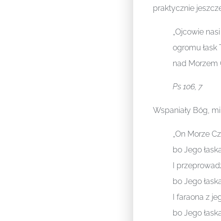
praktycznie jeszcze
„Ojcowie nasi
ogromu łask 
nad Morzem 
Ps 106, 7
Wspaniały Bóg, mim
„On Morze Cze
bo Jego łaska
I przeprowadz
bo Jego łaska
I faraona z j
bo Jego łaska