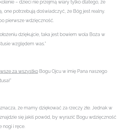
kolenie – dzieci nie przejmą wiary tylko dlatego, że
ą, one potrzebują doświadczyć, że Bóg jest realny.
 po pierwsze wdzięczność.
łożeniu dziękujcie, taka jest bowiem wola Boża w
stusie względem was.”
wsze za wszystko
Bogu Ojcu w imię Pana naszego
tusa!”
 oznacza, że mamy dziękować za rzeczy złe. Jednak w
znajdzie się jakiś powód, by wyrazić Bogu wdzięczność
 nogi i ręce.