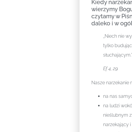
Kiedy narzekam
wierzymy Bogu,
czytamy w Piśm
daleko i w ogó
„Niech nie w
tylko budują
słuchającym.
Ef 4, 29
Nasze narzekanie
na nas samyc
na ludzi wokó
nieślubnym z
narzekający i