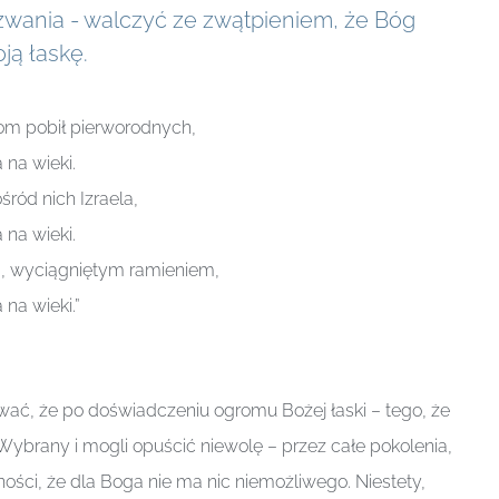
zwania - walczyć ze zwątpieniem, że Bóg
ją łaskę.
om pobił pierworodnych,
 na wieki.
śród nich Izraela,
 na wieki.
, wyciągniętym ramieniem,
 na wieki.”
ać, że po doświadczeniu ogromu Bożej łaski – tego, że
Wybrany i mogli opuścić niewolę – przez całe pokolenia,
ości, że dla Boga nie ma nic niemożliwego. Niestety,