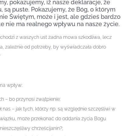
y, pokazujemy, iż nasze deklaracje, że
 są puste. Pokazujemy, że Bóg, o którym
ie Świętym, może i jest, ale gdzieś bardzo
le nie ma realnego wpływu na nasze życie.
ychodzi z waszych ust żadna mowa szkodliwa, lecz
ca, zależnie od potrzeby, by wyświadczała dobro
”
 ma wpływ:
h – bo przynosi zwątpienie;
ł nas – jak tych, którzy np. są względnie szczęśliwi w
wiązku, może przekonać do oddania życia Bogu
 nieszczęśliwy chrześcijanin?;