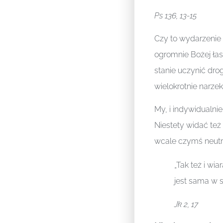
Ps 136, 13-15
Czy to wydarzenie
ogromnie Bożej łas
stanie uczynić drogę
wielokrotnie narzeka
My, i indywidualni
Niestety widać też 
wcale czymś neut
„Tak też i wi
jest sama w s
Jk 2, 17