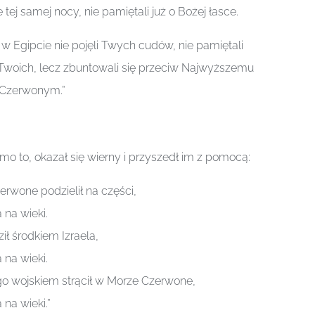
 tej samej nocy, nie pamiętali już o Bożej łasce.
 w Egipcie nie pojęli Twych cudów, nie pamiętali
Twoich, lecz zbuntowali się przeciw Najwyższemu
Czerwonym.”
o to, okazał się wierny i przyszedł im z pomocą:
rwone podzielił na części,
 na wieki.
ił środkiem Izraela,
 na wieki.
ego wojskiem strącił w Morze Czerwone,
 na wieki.”