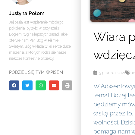
Justyna Połom
Jej pasją jest wspieranie młodego
pokolenia, by żyło w przyjaźni z
Wiara 
Bogiem, wg najlepszych zasad, jakie
oferuje nam Pan Bóg w Piśmie
Świętym. Bóg wkłada w jej serce duże
wdzięcz
marzenia, z których rodzą się nasze
niektóre konkretne projekty.
PODZIEL SIĘ TYM WPISEM
3 grudnia, 2021
a
W Adwentowym
temat Bożej łask
będziemy mówi
łaskę przez to,
wolności. Dzis
pomaga nam w 