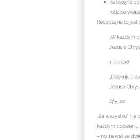
na kolejne po
rodzice wierz
Receptą na to jest
„W każdym po
Jezusie Chry
1 Tes 5,18
„Dziękujcie
za
Jezusa Chrys
Ef 5, 20
„Za wszystko” nie
każdym położeniu 
– np. nawet za dwie