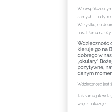
We współczesnym ś
samych – na tym c
Wszystko, co dobre
nas. I Jemu należy
Wdzięczność o
kieruje go na 
dobrego w nasz
„okulary” Boże
pozytywne, naw
danym momenc
Wdzięczność jest ś
Tak samo jak wdzię
wręcz nakazuje: