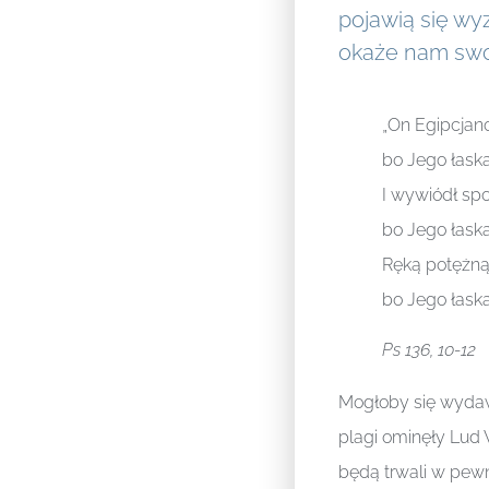
pojawią się wy
okaże nam swo
„On Egipcjan
bo Jego łaska
I wywiódł spo
bo Jego łaska
Ręką potężną
bo Jego łaska
Ps 136, 10-12
Mogłoby się wydaw
plagi ominęły Lud 
będą trwali w pewn