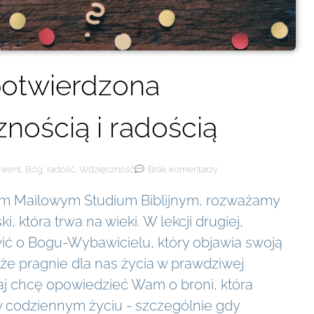
potwierdzona
nością i radością
dwent
,
Bóg
,
radość
,
Wdzięczność
Brak komentarzy
 Mailowym Studium Biblijnym, rozważamy
i, która trwa na wieki. W lekcji drugiej,
ć o Bogu-Wybawicielu, który objawia swoją
 że pragnie dla nas życia w prawdziwej
iaj chcę opowiedzieć Wam o broni, która
codziennym życiu - szczególnie gdy