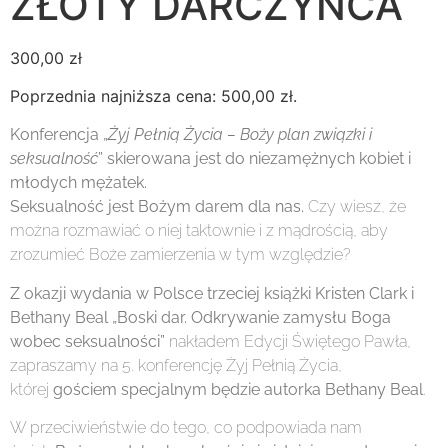
ZŁOTY DARCZYŃCA
300,00
zł
Poprzednia najniższa cena:
500,00
zł
.
Konferencja „
Żyj Pełnią Życia – Boży plan związki i
seksualność
” skierowana jest do niezamężnych kobiet i
młodych mężatek.
Seksualność jest Bożym darem dla nas.
Czy wiesz, że
można rozmawiać o niej taktownie i z mądrością, aby
zrozumieć Boże zamierzenia w tym względzie?
Z okazji wydania w Polsce trzeciej książki Kristen Clark i
Bethany Beal „Boski dar. Odkrywanie zamysłu Boga
wobec seksualności”
nakładem Edycji Świętego Pawła,
zapraszamy na 5. konferencję Żyj Pełnią Życia,
której
gościem specjalnym będzie autorka Bethany Beal
.
W przeciwieństwie do tego, co podpowiada nam