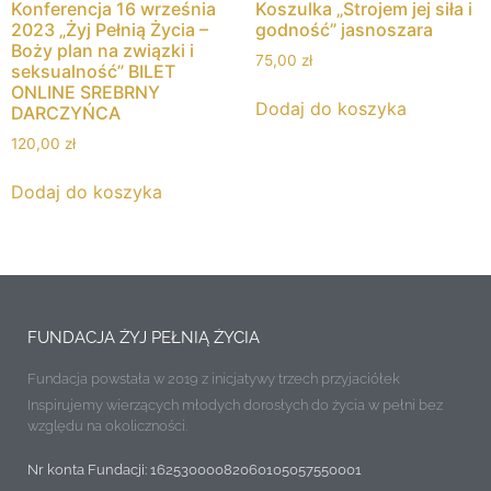
Konferencja 16 września
Koszulka „Strojem jej siła i
2023 „Żyj Pełnią Życia –
godność” jasnoszara
Boży plan na związki i
75,00
zł
seksualność” BILET
ONLINE SREBRNY
Dodaj do koszyka
DARCZYŃCA
120,00
zł
Dodaj do koszyka
FUNDACJA ŻYJ PEŁNIĄ ŻYCIA
Fundacja powstała w 2019 z inicjatywy trzech przyjaciółek
Inspirujemy wierzących młodych dorosłych do życia w pełni bez
względu na okoliczności.
Nr konta Fundacji: 16253000082060105057550001