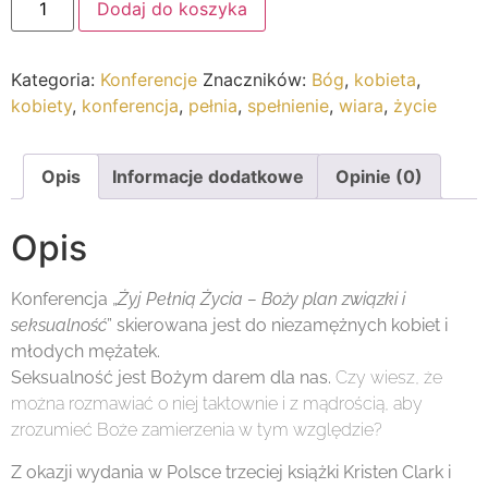
Dodaj do koszyka
Kategoria:
Konferencje
Znaczników:
Bóg
,
kobieta
,
kobiety
,
konferencja
,
pełnia
,
spełnienie
,
wiara
,
życie
Opis
Informacje dodatkowe
Opinie (0)
Opis
Konferencja „
Żyj Pełnią Życia – Boży plan związki i
seksualność
” skierowana jest do niezamężnych kobiet i
młodych mężatek.
Seksualność jest Bożym darem dla nas.
Czy wiesz, że
można rozmawiać o niej taktownie i z mądrością, aby
zrozumieć Boże zamierzenia w tym względzie?
Z okazji wydania w Polsce trzeciej książki Kristen Clark i