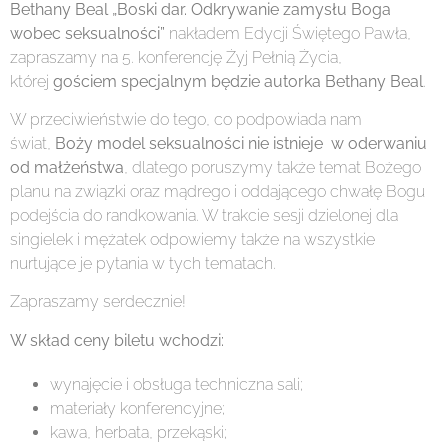
Bethany Beal „Boski dar. Odkrywanie zamysłu Boga
wobec seksualności”
nakładem Edycji Świętego Pawła,
zapraszamy na 5. konferencję Żyj Pełnią Życia,
której
gościem specjalnym będzie autorka Bethany Beal
.
W przeciwieństwie do tego, co podpowiada nam
świat,
Boży model seksualności nie istnieje
w oderwaniu
od małżeństwa
, dlatego poruszymy także temat Bożego
planu na związki oraz mądrego i oddającego chwałę Bogu
podejścia do randkowania. W trakcie sesji dzielonej dla
singielek i mężatek odpowiemy także na wszystkie
nurtujące je pytania w tych tematach.
Zapraszamy serdecznie!
W skład ceny biletu wchodzi:
wynajęcie i obsługa techniczna sali;
materiały konferencyjne;
kawa, herbata, przekąski;