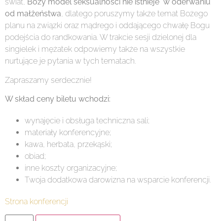
świat,
Boży model seksualności nie istnieje
w oderwaniu
od małżeństwa
, dlatego poruszymy także temat Bożego
planu na związki oraz mądrego i oddającego chwałę Bogu
podejścia do randkowania. W trakcie sesji dzielonej dla
singielek i mężatek odpowiemy także na wszystkie
nurtujące je pytania w tych tematach.
Zapraszamy serdecznie!
W skład ceny biletu wchodzi:
wynajęcie i obsługa techniczna sali;
materiały konferencyjne;
kawa, herbata, przekąski;
obiad;
inne koszty organizacyjne;
Twoja dodatkowa darowizna na wsparcie konferencji.
Strona konferencji