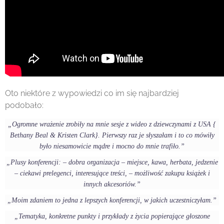
Oto niektóre z wypowiedzi co im się najbardziej
podobało:
„Ogromne wrażenie zrobiły na mnie sesje z wideo z dziewczynami z USA {
Bethany Beal & Kristen Clark}. Pierwszy raz je słyszałam i to co mówiły
było niesamowicie mądre i mocno do mnie trafiło.”
„Plusy konferencji: – dobra organizacja – miejsce, kawa, herbata, jedzenie
– ciekawi prelegenci, interesujące treści, – możliwość zakupu książek i
innych akcesoriów.”
„Moim zdaniem to jedna z lepszych konferencji, w jakich uczestniczyłam.”
„Tematyka, konkretne punkty i przykłady z życia popierające głoszone