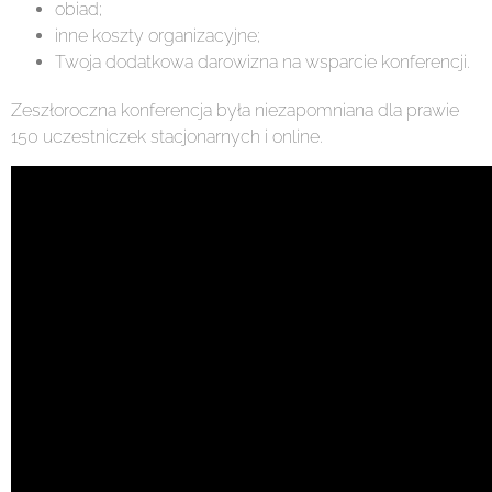
obiad;
inne koszty organizacyjne;
Twoja dodatkowa darowizna na wsparcie konferencji.
Zeszłoroczna konferencja była niezapomniana dla prawie
150 uczestniczek stacjonarnych i online.