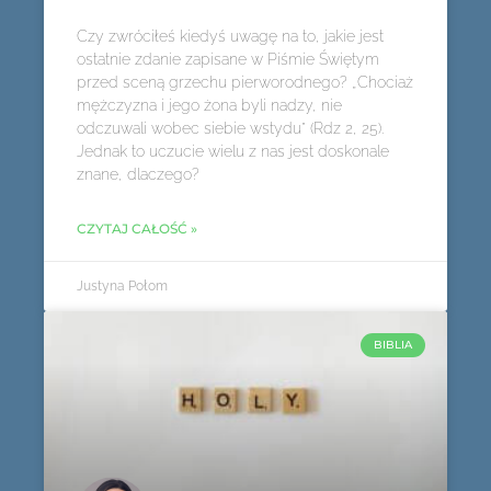
Czy zwróciłeś kiedyś uwagę na to, jakie jest
ostatnie zdanie zapisane w Piśmie Świętym
przed sceną grzechu pierworodnego? „Chociaż
mężczyzna i jego żona byli nadzy, nie
odczuwali wobec siebie wstydu” (Rdz 2, 25).
Jednak to uczucie wielu z nas jest doskonale
znane, dlaczego?
CZYTAJ CAŁOŚĆ »
Justyna Połom
BIBLIA