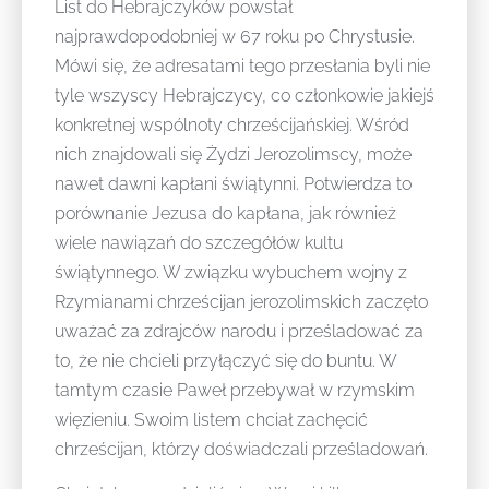
List do Hebrajczyków powstał
najprawdopodobniej w 67 roku po Chrystusie.
Mówi się, że adresatami tego przesłania byli nie
tyle wszyscy Hebrajczycy, co członkowie jakiejś
konkretnej wspólnoty chrześcijańskiej. Wśród
nich znajdowali się Żydzi Jerozolimscy, może
nawet dawni kapłani świątynni. Potwierdza to
porównanie Jezusa do kapłana, jak również
wiele nawiązań do szczegółów kultu
świątynnego. W związku wybuchem wojny z
Rzymianami chrześcijan jerozolimskich zaczęto
uważać za zdrajców narodu i prześladować za
to, że nie chcieli przyłączyć się do buntu. W
tamtym czasie Paweł przebywał w rzymskim
więzieniu. Swoim listem chciał zachęcić
chrześcijan, którzy doświadczali prześladowań.