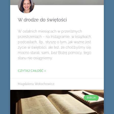
W drodze do świętości
W ostatnich miesiącach w przeróżnych
przestrzeniach – na Instagramie, w książkach,
podcastach, itp., słyszę o tym, jak ważne jest
życie w świętości, ale też, że choćbyśmy się
mocno starali, sami, bez Bożej pomocy, tego
stanu nie osiągniemy.
CZYTAJ CAŁOŚĆ »
Magdalena Wołochowicz
BIBLIA