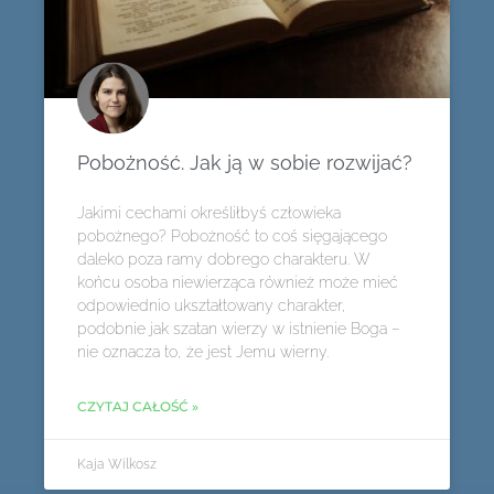
Pobożność. Jak ją w sobie rozwijać?
Jakimi cechami określiłbyś człowieka
pobożnego? Pobożność to coś sięgającego
daleko poza ramy dobrego charakteru. W
końcu osoba niewierząca również może mieć
odpowiednio ukształtowany charakter,
podobnie jak szatan wierzy w istnienie Boga –
nie oznacza to, że jest Jemu wierny.
CZYTAJ CAŁOŚĆ »
Kaja Wilkosz