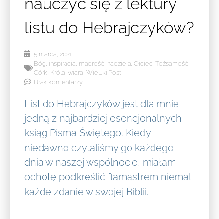
nauczyć się z lektury
listu do Hebrajczyków?
5 marca, 2021
Bóg
,
inspiracja
,
mądrość
,
nadzieja
,
Ojciec
,
Tożsamość
Córki Króla
,
wiara
,
WieLki Post
Brak komentarzy
List do Hebrajczyków jest dla mnie
jedną z najbardziej esencjonalnych
ksiąg Pisma Świętego. Kiedy
niedawno czytaliśmy go każdego
dnia w naszej wspólnocie, miałam
ochotę podkreślić flamastrem niemal
każde zdanie w swojej Biblii.