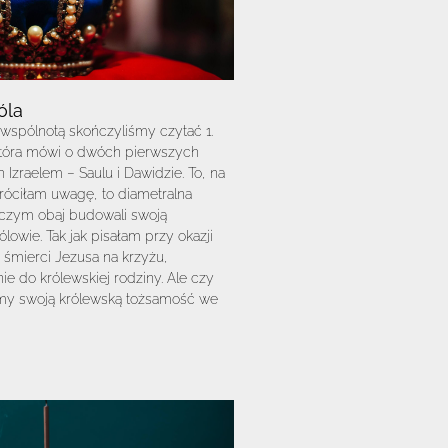
óla
wspólnotą skończyliśmy czytać 1.
która mówi o dwóch pierwszych
 Izraelem – Saulu i Dawidzie. To, na
róciłam uwagę, to diametralna
 czym obaj budowali swoją
lowie. Tak jak pisałam przy okazji
 śmierci Jezusa na krzyżu,
ie do królewskiej rodziny. Ale czy
emy swoją królewską tożsamość we