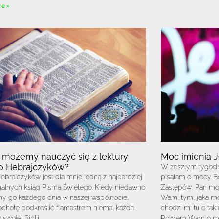
e »
 możemy nauczyć się z lektury
Moc imienia 
do Hebrajczyków?
W zeszłym tygodn
Hebrajczyków jest dla mnie jedną z najbardziej
pisałam o mocy Bo
nalnych ksiąg Pisma Świętego. Kiedy niedawno
Zastępów, Pan moją
my go każdego dnia w naszej wspólnocie,
Wami tym, jaka moc
ochotę podkreślić flamastrem niemal każde
chodzi mi tu o taki
swojej Biblii.
Powiem Wam o mocy