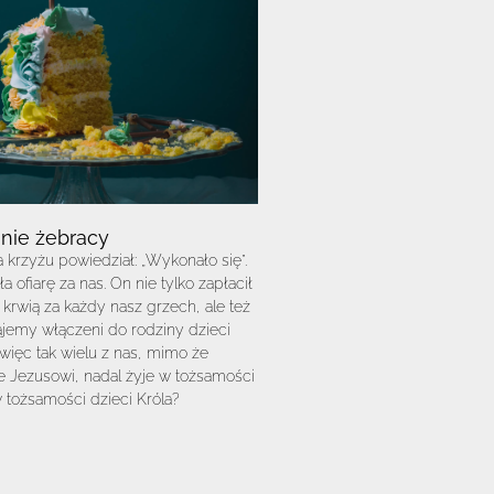
 nie żebracy
 krzyżu powiedział: „Wykonało się”.
 ofiarę za nas. On nie tylko zapłacił
krwią za każdy nasz grzech, ale też
ajemy włączeni do rodziny dzieci
więc tak wielu z nas, mimo że
e Jezusowi, nadal żyje w tożsamości
 tożsamości dzieci Króla?