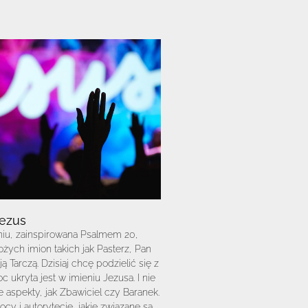
Jezus
iu, zainspirowana Psalmem 20,
żych imion takich jak Pasterz, Pan
 Tarczą. Dzisiaj chcę podzielić się z
 ukryta jest w imieniu Jezusa. I nie
e aspekty, jak Zbawiciel czy Baranek.
 i autorytecie, jakie związane są