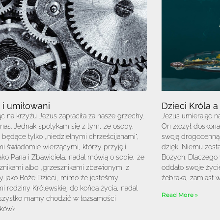
 i umiłowani
Dzieci Króla a
c na krzyżu Jezus zapłaciła za nasze grzechy.
Jezus umierając na
nas. Jednak spotykam się z tym, że osoby,
On złożył doskonała
e będące tylko „niedzielnymi chrześcijanami”,
swoją drogocenną 
mi świadomie wierzącymi, którzy przyjęli
dzięki Niemu zost
ako Pana i Zbawiciela, nadal mówią o sobie, że
Bożych. Dlaczego 
znikami albo „grzesznikami zbawionymi z
oddało swoje życi
Czy jako Boże Dzieci, mimo że jesteśmy
żebraka, zamiast w
i rodziny Królewskiej do końca życia, nadal
Read More »
zystko mamy chodzić w tożsamości
ików?