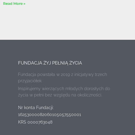
Read More »
FUNDACJA ŻYJ PEŁNIĄ ŻYCIA
Fundacja powstała w 2019 z inicjatywy trzech
przyjaciółek
Inspirujemy wierzących młodych dorosłych do
życia w pełni bez względu na okoliczności.
Nr konta Fundacji:
16253000082060105057550001
KRS 0000763048