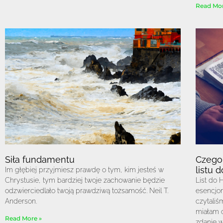
Read Mor
Siła fundamentu
Czego
listu 
Im głębiej przyjmiesz prawdę o tym, kim jesteś w
Chrystusie, tym bardziej twoje zachowanie będzie
List do 
odzwierciedlało twoją prawdziwą tożsamość. Neil T.
esencjo
Anderson.
czytaliś
miałam 
Read More »
zdanie w 