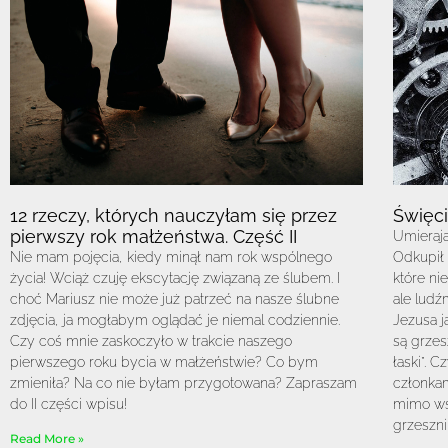
12 rzeczy, których nauczyłam się przez
Święci
pierwszy rok małżeństwa. Część II
Umierają
Nie mam pojęcia, kiedy minął nam rok wspólnego
Odkupił 
życia! Wciąż czuję ekscytację związaną ze ślubem. I
które ni
choć Mariusz nie może już patrzeć na nasze ślubne
ale ludź
zdjęcia, ja mogłabym oglądać je niemal codziennie.
Jezusa j
Czy coś mnie zaskoczyło w trakcie naszego
są grzes
pierwszego roku bycia w małżeństwie? Co bym
łaski”. 
zmieniła? Na co nie byłam przygotowana? Zapraszam
członkam
do II części wpisu!
mimo ws
grzeszn
Read More »