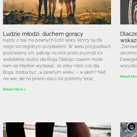
Ludzie młodzi, duchem gorący
Dlacze
wskaz
Każdy z nas ma pewnych ludzi wiary, którzy są dla
niego szczególnym przykładem. W wielu przypadkach
„Zamiast
podziwiamy ich, patrząc na nich przez pryzmat ich
skromnoś
wieloletniej służby dla Boga. Dlatego czasem może
Ewangeli
nam się błędnie wydawać, że żeby robić coś dla
wszystki
Boga, trzeba być „w pewnym wieku” – w jakim? Nikt
Read Mor
nie wie, ale na pewno starsi niż jesteśmy teraz.
Read More »