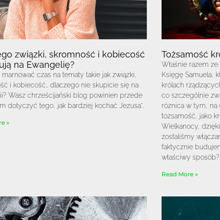
go związki, skromność i kobiecość
Tożsamość kr
ują na Ewangelię?
Właśnie razem ze 
 marnować czas na tematy takie jak związki,
Księgę Samuela, 
ć i kobiecość… dlaczego nie skupicie się na
królach rządzących
i? Wasz chrześcijański blog powinien przede
co szczególnie zw
m dotyczyć tego, jak bardziej kochać Jezusa”.
różnica w tym, na
tożsamość, jako kró
e »
Wielkanocy, dzięki
zostaliśmy włączan
faktycznie buduj
właściwy sposób?
Read More »