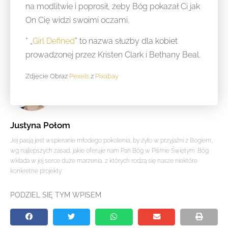
na modlitwie i poprosił, żeby Bóg pokazał Ci jak
On Cię widzi swoimi oczami.
* „
Girl Defined
” to nazwa służby dla kobiet
prowadzonej przez Kristen Clark i Bethany Beal.
Zdjęcie Obraz
Pexels
z
Pixabay
Justyna Połom
Jej pasją jest wspieranie młodego pokolenia, by żyło w przyjaźni z Bogiem,
wg najlepszych zasad, jakie oferuje nam Pan Bóg w Piśmie Świętym. Bóg
wkłada w jej serce duże marzenia, z których rodzą się nasze niektóre
konkretne projekty.
PODZIEL SIĘ TYM WPISEM