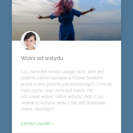
Wolni od wstydu
Czy zwróciłeś kiedyś uwagę na to, jakie jest
ostatnie zdanie zapisane w Piśmie Świętym
przed sceną grzechu pierworodnego? „Chociaż
mężczyzna i jego żona byli nadzy, nie
odczuwali wobec siebie wstydu” (Rdz 2, 25).
Jednak to uczucie wielu z nas jest doskonale
znane, dlaczego?
CZYTAJ CAŁOŚĆ »