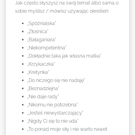
Jak często słyszysz na swój temat albo sama o
sobie myślisz / mówisz używając określeń:
„Spóźnialska”
„Złośnica”
„Bałaganiara”
„Niekompetentna”
„Dokładnie taka jak własna matka”
„Krzykaczka”
„Kretynka”
„Do niczego się nie nadaję”
„Beznadziejna”
„Nie daje rady”
„Nikomu nie potrzebna”
„Jesteś niewystarczający”
„Nigdy Ci się to nie uda”
„To ponad moje siły i nie warto nawet