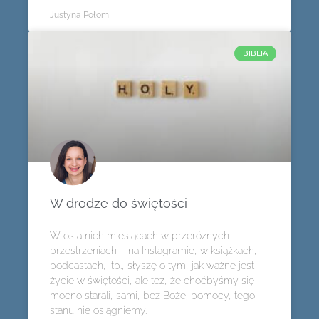
Justyna Połom
BIBLIA
W drodze do świętości
W ostatnich miesiącach w przeróżnych
przestrzeniach – na Instagramie, w książkach,
podcastach, itp., słyszę o tym, jak ważne jest
życie w świętości, ale też, że choćbyśmy się
mocno starali, sami, bez Bożej pomocy, tego
stanu nie osiągniemy.