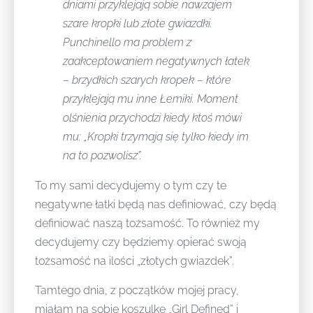
dniami przyklejają sobie nawzajem
szare kropki lub złote gwiazdki.
Punchinello ma problem z
zaakceptowaniem negatywnych łatek
– brzydkich szarych kropek – które
przyklejają mu inne Łemiki. Moment
olśnienia przychodzi kiedy ktoś mówi
mu: „Kropki trzymają się tylko kiedy im
na to pozwolisz”.
To my sami decydujemy o tym czy te
negatywne łatki będą nas definiować, czy będą
definiować naszą tożsamość. To również my
decydujemy czy będziemy opierać swoją
tożsamość na ilości „złotych gwiazdek”.
Tamtego dnia, z początków mojej pracy,
miałam na sobie koszulkę „Girl Defined” i