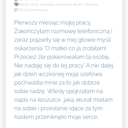
Biblia
,
Bóg
,
nadzieja
,
obietnica
,
słowo
,
Stwórca
Brak komentarzy
Pierwszy miesiąc mojej pracy.
Zakończyłam rozmowę telefoniczną i
zaraz pojawiły się w mej głowie myśli
oskarżenia "O matko co ja zrobiłam!
Przecież źle pokierowałam tą osobę.
Nie nadaję się do tej pracy." A nie dalej
jak dzień wcześniej moja szefowa
pochwaliła mnie za to jak dobrze
sobie radzę. Wtedy spojrzałam na
napis na koszulce, jaką akurat miałam
na sobie i przesłanie idące za tym
hasłem przeniknęło moje serce.