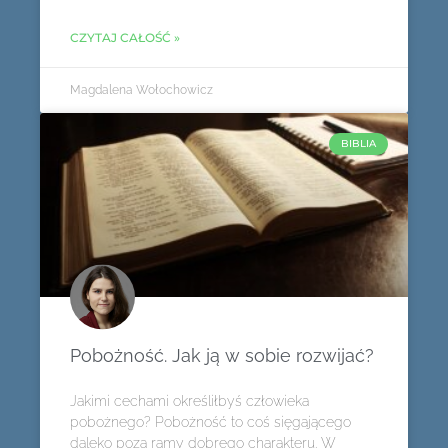
CZYTAJ CAŁOŚĆ »
Magdalena Wołochowicz
BIBLIA
Pobożność. Jak ją w sobie rozwijać?
Jakimi cechami określiłbyś człowieka
pobożnego? Pobożność to coś sięgającego
daleko poza ramy dobrego charakteru. W