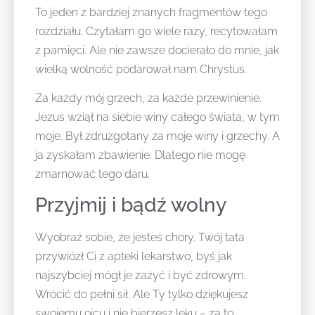
To jeden z bardziej znanych fragmentów tego
rozdziału. Czytałam go wiele razy, recytowałam
z pamięci. Ale nie zawsze docierało do mnie, jak
wielką wolność podarował nam Chrystus.
Za każdy mój grzech, za każde przewinienie.
Jezus wziął na siebie winy całego świata, w tym
moje. Był zdruzgotany za moje winy i grzechy. A
ja zyskałam zbawienie. Dlatego nie mogę
zmarnować tego daru.
Przyjmij i bądź wolny
Wyobraź sobie, że jesteś chory. Twój tata
przywiózł Ci z apteki lekarstwo, byś jak
najszybciej mógł je zażyć i być zdrowym.
Wrócić do pełni sił. Ale Ty tylko dziękujesz
swojemu ojcu i nie bierzesz leku – za to