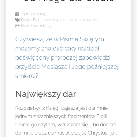
19 maja, 2023
Biblia
,
Bóg
,
chrześcijanie
,
Jezus
,
zbawienie
Brak komentarzy
Czy wiesz, że w Piśmie Świętym
możemy znaleźć cały rozdział
poświęcony proroczej zapowiedzi
przyjścia Mesjasza i Jego późniejszej
śmierci?
Największy dar
Rozdział 53. z Księgi Izajasza jest dla mnie
jednym z ważniejszych fragmentów Biblii.
Ilekroć go czytam, wzruszam się – bo dociera
do mnie przez co musiał przejść Chrystus i jak