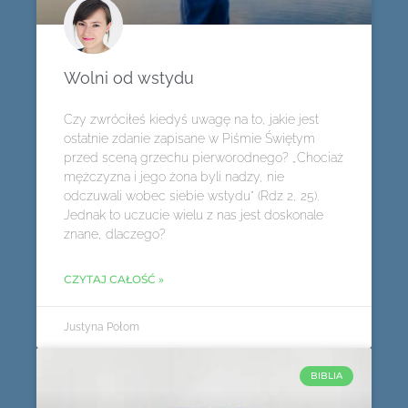
Wolni od wstydu
Czy zwróciłeś kiedyś uwagę na to, jakie jest
ostatnie zdanie zapisane w Piśmie Świętym
przed sceną grzechu pierworodnego? „Chociaż
mężczyzna i jego żona byli nadzy, nie
odczuwali wobec siebie wstydu” (Rdz 2, 25).
Jednak to uczucie wielu z nas jest doskonale
znane, dlaczego?
CZYTAJ CAŁOŚĆ »
Justyna Połom
BIBLIA