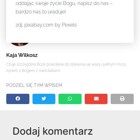
oddając swoje życie Bogu, napisz do nas –
bardzo nas to uraduje!
zdj. pixabay.com by Pexels
Kaja Wilkosz
Czuje szczególne Boże powołanie do dzielenia się wiarą i pełnym mocy
życiem z Bogiem z nastolatkami.
PODZIEL SIĘ TYM WPISEM
Dodaj komentarz