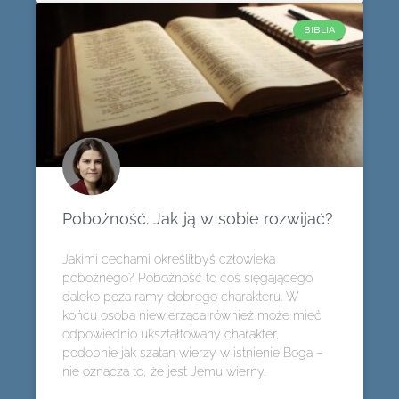
BIBLIA
Pobożność. Jak ją w sobie rozwijać?
Jakimi cechami określiłbyś człowieka
pobożnego? Pobożność to coś sięgającego
daleko poza ramy dobrego charakteru. W
końcu osoba niewierząca również może mieć
odpowiednio ukształtowany charakter,
podobnie jak szatan wierzy w istnienie Boga –
nie oznacza to, że jest Jemu wierny.