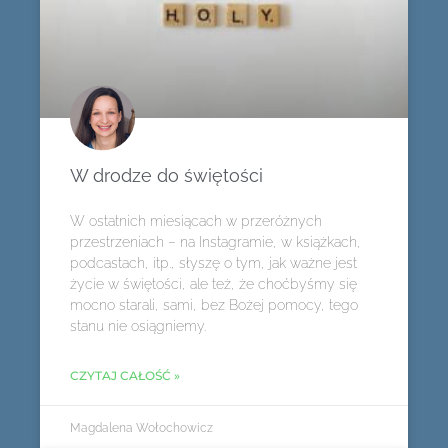
W drodze do świętości
W ostatnich miesiącach w przeróżnych
przestrzeniach – na Instagramie, w książkach,
podcastach, itp., słyszę o tym, jak ważne jest
życie w świętości, ale też, że choćbyśmy się
mocno starali, sami, bez Bożej pomocy, tego
stanu nie osiągniemy.
CZYTAJ CAŁOŚĆ »
Magdalena Wołochowicz