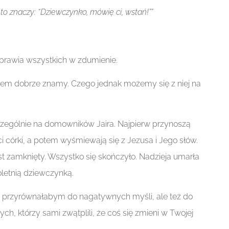
, to znaczy: “Dziewczynko, mówię ci, wstań!””
prawia wszystkich w zdumienie.
łkiem dobrze znamy. Czego jednak możemy się z niej na
czególnie na domowników Jaira. Najpierw przynoszą
ci córki, a potem wyśmiewają się z Jezusa i Jego słów.
est zamknięty. Wszystko się skończyło. Nadzieja umarła
letnią dziewczynką.
przyrównałabym do nagatywnych myśli, ale też do
ych, którzy sami zwątplili, że coś się zmieni w Twojej