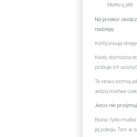
Marka 5,36b
Na przekór okolic
nadzieję.
Kontyunuują drogę
Kiedy dochodzą do 
próbuje ich uciszy
Te słowa brzmią jak
widzą martwe ciało
Jezus nie przejmuj
Biorąc tylko matkę
jej pokoju. Tam w z