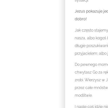
sytuacji.
Jezus pokazuje je
dobro!
Jak często stajem
nasza, albo kogoś b
długie poszukiwani
przyjacielem; albo
Do pewnego moment
chwytasz Go za ręk
zrobi. Wierzysz w J
przez całe mnóstwo
modlitwie.
I nagle coś idzie ni