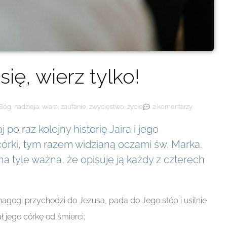
się, wierz tylko!
Bóg
,
nadzieja
,
wiara
,
zaufanie
,
zwycięstwo
,
życie
2 komentarzy
 po raz kolejny historię Jaira i jego
órki, tym razem widzianą oczami św. Marka.
t na tyle ważna, że opisuje ją każdy z czterech
ynagogi przychodzi do Jezusa, pada do Jego stóp i usilnie
ł jego córkę od śmierci: