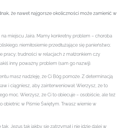
dnak, że nawet najgorsze okoliczności może zamienić w
y na miejscu Jaira. Mamy konkretny problem – choroba
liskiego; niemiłosiernie przedłużające się panieństwo;
e pracy; trudności w relacjach z małżonkiem czy
 jakiś inny poważny problem (sam go nazwij).
u masz nadzieję, że Ci Bóg pomoże. Z determinacją
aw i ciągniesz, aby zainterweniował. Wierzysz, że to
ego moc. Wierzysz, że Ci to obiecuje – osobiście, ale też
 obietnic w Piśmie Świętym. Trwasz wiernie w
e tak, Jezus tak jakby się zatrzymał i nie idzie dalej w