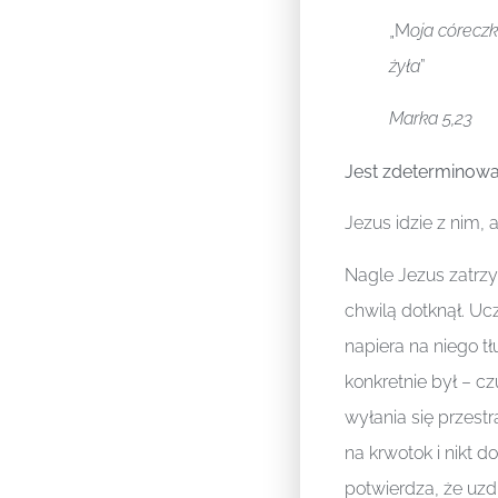
„M
oja córeczk
żyła
”
Marka 5,23
Jest zdeterminowa
Jezus idzie z nim, 
Nagle Jezus zatrzy
chwilą dotknął. Ucz
napiera na niego tł
konkretnie był – c
wyłania się przestr
na krwotok i nikt do
potwierdza, że uzd