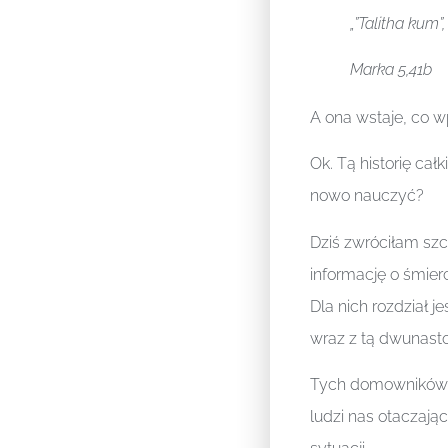
„”Talitha kum”
Marka 5,41b
A ona wstaje, co w
Ok. Tą historię ca
nowo nauczyć?
Dziś zwróciłam sz
informację o śmier
Dla nich rozdział j
wraz z tą dwunasto
Tych domowników 
ludzi nas otaczając