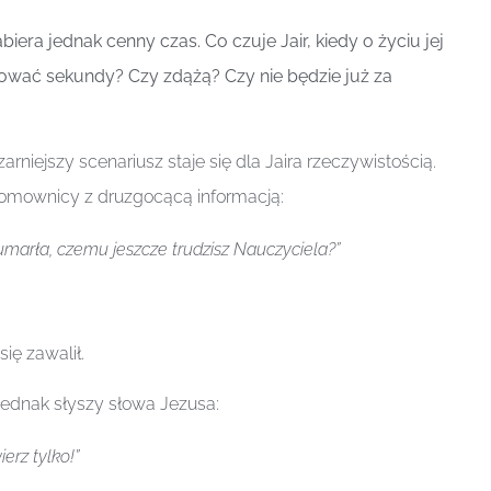
biera jednak cenny czas. Co czuje Jair, kiedy o życiu jej
wać sekundy? Czy zdążą? Czy nie będzie już za
rniejszy scenariusz staje się dla Jaira rzeczywistością.
omownicy z druzgocącą informacją:
umarła, czemu jeszcze trudzisz Nauczyciela?”
się zawalił.
dnak słyszy słowa Jezusa:
ierz tylko!”