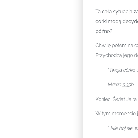
Ta cała sytuacja za
córki mogą decydo
późno?
Chwilę potem najcza
Przychodzą jego d
“Twoja córka 
Marka 5,35b
Koniec. Świat Jaira 
W tym momencie je
”
Nie bój się, w