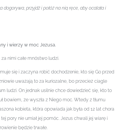
a dogorywa, przyjdź i połóż na nią ręce, aby ocalała i
ny i wierzy w moc Jezusa.
a za nimi całe mnóstwo ludzi.
muje się i zaczyna robić dochodzenie, kto się Go przed
niowie uważają to za kuriozalne, bo przecież ciagle
um ludzi. On jednak usilnie chce dowiedzieć się, kto to
zuł bowiem, że wyszła z Niego moc. Wtedy z tłumu
aszona kobieta, która opowiada jak była od 12 lat chora
 tej pory nie umiał jej pomóc. Jezus chwali jej wiarę i
rowienie będzie trwałe.