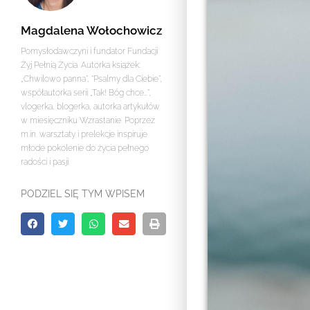
Magdalena Wołochowicz
Pomysłodawczyni i fundator Fundacji
Żyj Pełnią Życia. Autorka książek:
„Chwilowo panna”, “Psalmy dla Ciebie”,
współautorka serii „Tak! Bóg chce…”,
vlogerka, blogerka, autorka artykułów
w miesięczniku Wzrastanie. Poprzez
m.in. warsztaty i prelekcje inspiruje
młode pokolenie do życia pełnego
radości i pasji.
PODZIEL SIĘ TYM WPISEM