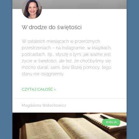
W drodze do świętości
W ostatnich miesiącach w przeróżnych
przestrzeniach – na Instagramie, w książkach,
podcastach, itp., słyszę o tym, jak ważne jest
życie w świętości, ale też, że choćbyśmy się
mocno starali, sami, bez Bożej pomocy, tego
stanu nie osiągniemy.
CZYTAJ CAŁOŚĆ »
Magdalena Wołochowicz
BIBLIA