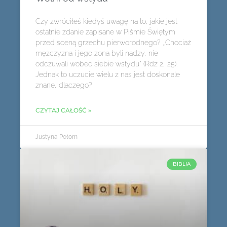
Czy zwróciłeś kiedyś uwagę na to, jakie jest
ostatnie zdanie zapisane w Piśmie Świętym
przed sceną grzechu pierworodnego? „Chociaż
mężczyzna i jego żona byli nadzy, nie
odczuwali wobec siebie wstydu” (Rdz 2, 25).
Jednak to uczucie wielu z nas jest doskonale
znane, dlaczego?
CZYTAJ CAŁOŚĆ »
Justyna Połom
BIBLIA