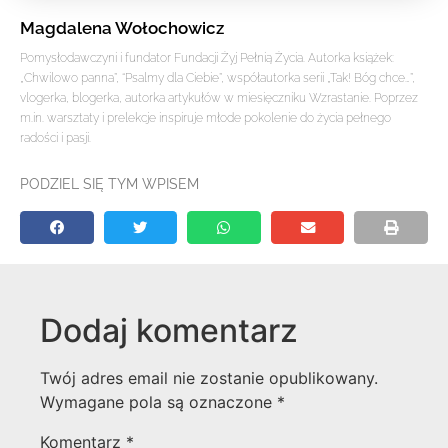
Magdalena Wołochowicz
Pomysłodawczyni i fundator Fundacji Żyj Pełnią Życia. Autorka książek:
„Chwilowo panna”, “Psalmy dla Ciebie”, współautorka serii „Tak! Bóg chce…”,
vlogerka, blogerka, autorka artykułów w miesięczniku Wzrastanie. Poprzez
m.in. warsztaty i prelekcje inspiruje młode pokolenie do życia pełnego
radości i pasji.
PODZIEL SIĘ TYM WPISEM
Dodaj komentarz
Twój adres email nie zostanie opublikowany.
Wymagane pola są oznaczone
*
Komentarz
*