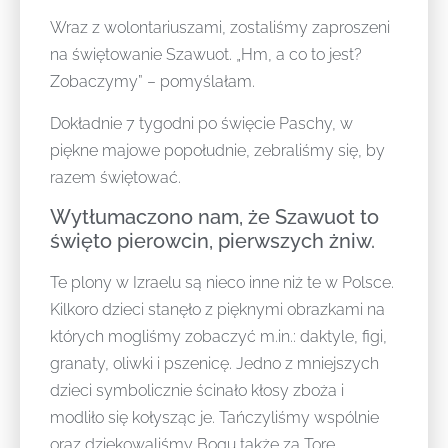
Wraz z wolontariuszami, zostaliśmy zaproszeni
na świętowanie Szawuot. „Hm, a co to jest?
Zobaczymy” – pomyślałam.
Dokładnie 7 tygodni po święcie Paschy, w
piękne majowe popołudnie, zebraliśmy się, by
razem świętować.
Wytłumaczono nam, że Szawuot to
święto pierowcin, pierwszych żniw.
Te plony w Izraelu są nieco inne niż te w Polsce.
Kilkoro dzieci stanęło z pięknymi obrazkami na
których mogliśmy zobaczyć m.in.: daktyle, figi,
granaty, oliwki i pszenicę. Jedno z mniejszych
dzieci symbolicznie ścinało kłosy zboża i
modliło się kołysząc je. Tańczyliśmy wspólnie
oraz dziękowaliśmy Bogu także za Torę