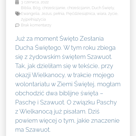
3 czerwca, 2022
Biblia
,
Bóg
,
chrześcijanie
,
chrześcijanin
,
Duch Święty
,
Ewangelia
,
Jezus
,
pełnia
,
Pięćdziesiątnica
,
wiara
,
życie
,
żyjpełniążycia
Brak komentarzy
Już za moment Święto Zesłania
Ducha Świętego. W tym roku zbiega
się z żydowskim świętem Szawuot.
Tak, jak dzieliłam się w tekście, przy
okazji Wielkanocy, w trakcie mojego
wolontariatu w Ziemi Świętej, mogłam
obchodzić dwa biblijne święta –
Paschę i Szawuot. O związku Paschy
z Wielkanocą już pisałam. Dziś
powiem więcej o tym, jakie znaczenie
ma Szawuot.