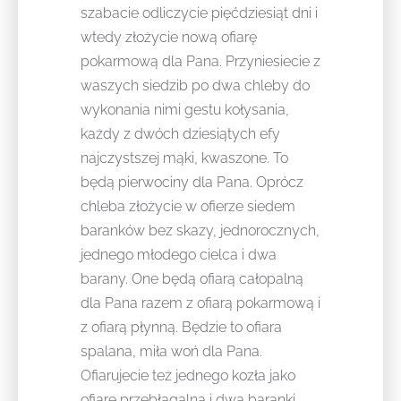
szabacie odliczycie pięćdziesiąt dni i
wtedy złożycie nową ofiarę
pokarmową dla Pana. Przyniesiecie z
waszych siedzib po dwa chleby do
wykonania nimi gestu kołysania,
każdy z dwóch dziesiątych efy
najczystszej mąki, kwaszone. To
będą pierwociny dla Pana. Oprócz
chleba złożycie w ofierze siedem
baranków bez skazy, jednorocznych,
jednego młodego cielca i dwa
barany. One będą ofiarą całopalną
dla Pana razem z ofiarą pokarmową i
z ofiarą płynną. Będzie to ofiara
spalana, miła woń dla Pana.
Ofiarujecie też jednego kozła jako
ofiarę przebłagalną i dwa baranki