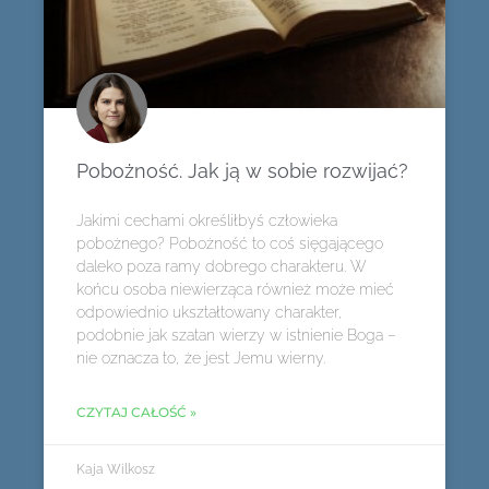
Pobożność. Jak ją w sobie rozwijać?
Jakimi cechami określiłbyś człowieka
pobożnego? Pobożność to coś sięgającego
daleko poza ramy dobrego charakteru. W
końcu osoba niewierząca również może mieć
odpowiednio ukształtowany charakter,
podobnie jak szatan wierzy w istnienie Boga –
nie oznacza to, że jest Jemu wierny.
CZYTAJ CAŁOŚĆ »
Kaja Wilkosz