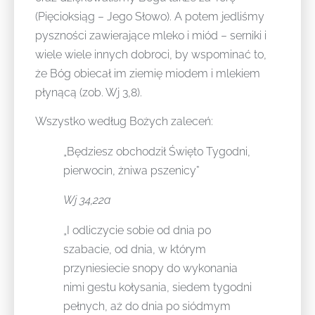
(Pięcioksiąg – Jego Słowo). A potem jedliśmy
pyszności zawierające mleko i miód – serniki i
wiele wiele innych dobroci, by wspominać to,
że Bóg obiecał im ziemię miodem i mlekiem
płynącą (zob. Wj 3,8).
Wszystko według Bożych zaleceń:
„Będziesz obchodził Święto Tygodni,
pierwocin, żniwa pszenicy”
Wj 34,22a
„I odliczycie sobie od dnia po
szabacie, od dnia, w którym
przyniesiecie snopy do wykonania
nimi gestu kołysania, siedem tygodni
pełnych, aż do dnia po siódmym