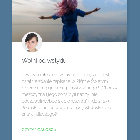
Wolni od wstydu
Czy zwróciłeś kiedyś uwagę na to, jakie jest
ostatnie zdanie zapisane w Piśmie Świętym
przed sceną grzechu pierworodnego? „Chociaż
mężczyzna i jego żona byli nadzy, nie
odczuwali wobec siebie wstydu” (Rdz 2, 25).
Jednak to uczucie wielu z nas jest doskonale
znane, dlaczego?
CZYTAJ CAŁOŚĆ »