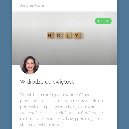
Justyna Połom
BIBLIA
W drodze do świętości
W ostatnich miesiącach w przeróżnych
przestrzeniach – na Instagramie, w książkach,
podcastach, itp., słyszę o tym, jak ważne jest
życie w świętości, ale też, że choćbyśmy się
mocno starali, sami, bez Bożej pomocy, tego
stanu nie osiągniemy.