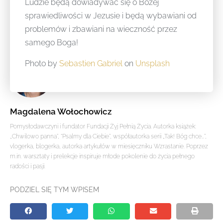
Ludzie będą dowiadywać się o Bożej
sprawiedliwości w Jezusie i będą wybawiani od
problemów i zbawiani na wieczność przez
samego Boga!
Photo by
Sebastien Gabriel
on
Unsplash
Magdalena Wołochowicz
Pomysłodawczyni i fundator Fundacji Żyj Pełnią Życia. Autorka książek:
„Chwilowo panna”, “Psalmy dla Ciebie”, współautorka serii „Tak! Bóg chce…”,
vlogerka, blogerka, autorka artykułów w miesięczniku Wzrastanie. Poprzez
m.in. warsztaty i prelekcje inspiruje młode pokolenie do życia pełnego
radości i pasji.
PODZIEL SIĘ TYM WPISEM