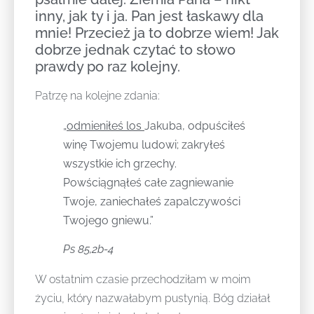
inny, jak ty i ja. Pan jest łaskawy dla
mnie! Przecież ja to dobrze wiem! Jak
dobrze jednak czytać to słowo
prawdy po raz kolejny.
Patrzę na kolejne zdania:
„
odmieniłeś los
Jakuba, odpuściłeś
winę Twojemu ludowi; zakryłeś
wszystkie ich grzechy.
Powściągnąłeś całe zagniewanie
Twoje, zaniechałeś zapalczywości
Twojego gniewu.”
Ps 85,2b-4
W ostatnim czasie przechodziłam w moim
życiu, który nazwałabym pustynią. Bóg działał