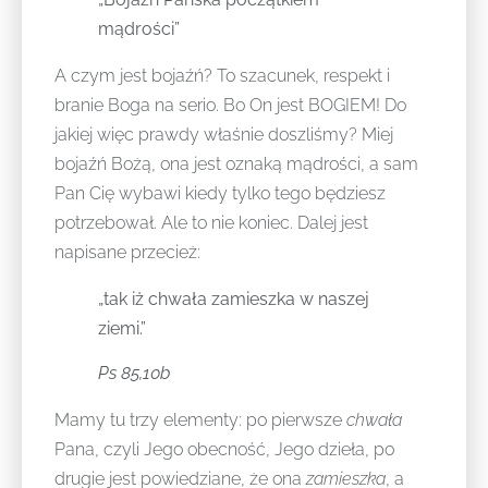
mądrości”
A czym jest bojaźń? To szacunek, respekt i
branie Boga na serio. Bo On jest BOGIEM! Do
jakiej więc prawdy właśnie doszliśmy? Miej
bojaźń Bożą, ona jest oznaką mądrości, a sam
Pan Cię wybawi kiedy tylko tego będziesz
potrzebował. Ale to nie koniec. Dalej jest
napisane przecież:
„tak iż chwała zamieszka w naszej
ziemi.”
Ps 85,10b
Mamy tu trzy elementy: po pierwsze
chwała
Pana, czyli Jego obecność, Jego dzieła, po
drugie jest powiedziane, że ona
zamieszka
, a