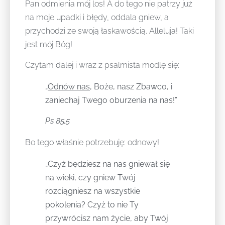
Pan odmienia mój los! A do tego nie patrzy już
na moje upadki i błędy, oddala gniew, a
przychodzi ze swoją łaskawością. Alleluja! Taki
jest mój Bóg!
Czytam dalej i wraz z psalmista modlę się:
„
Odnów nas
, Boże, nasz Zbawco, i
zaniechaj Twego oburzenia na nas!”
Ps 85,5
Bo tego właśnie potrzebuję: odnowy!
„Czyż będziesz na nas gniewał się
na wieki, czy gniew Twój
rozciągniesz na wszystkie
pokolenia? Czyż to nie Ty
przywrócisz nam życie, aby Twój