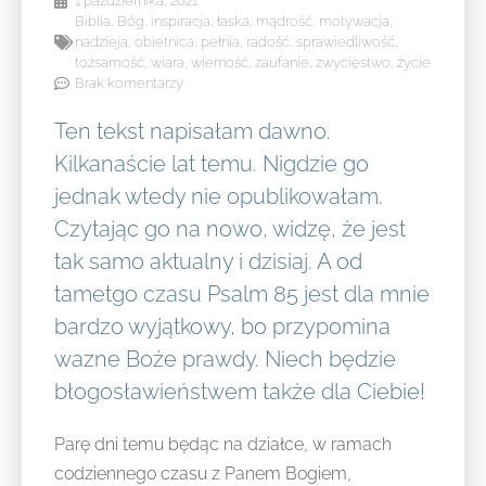
1 października, 2021
Biblia
,
Bóg
,
inspiracja
,
łaska
,
mądrość
,
motywacja
,
nadzieja
,
obietnica
,
pełnia
,
radość
,
sprawiedliwość
,
tożsamość
,
wiara
,
wierność
,
zaufanie
,
zwycięstwo
,
życie
Brak komentarzy
Ten tekst napisałam dawno.
Kilkanaście lat temu. Nigdzie go
jednak wtedy nie opublikowałam.
Czytając go na nowo, widzę, że jest
tak samo aktualny i dzisiaj. A od
tametgo czasu Psalm 85 jest dla mnie
bardzo wyjątkowy, bo przypomina
wazne Boże prawdy. Niech będzie
błogosławieństwem także dla Ciebie!
Parę dni temu będąc na działce, w ramach
codziennego czasu z Panem Bogiem,