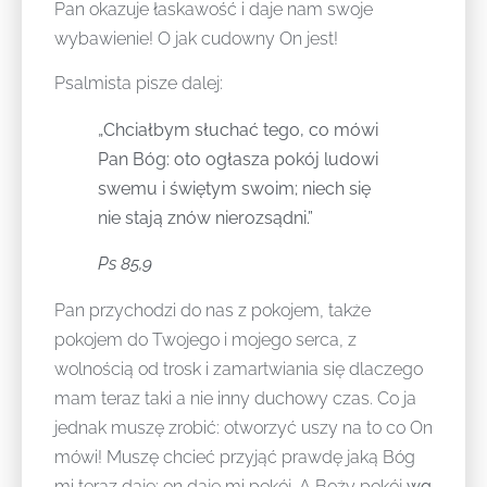
Pan okazuje łaskawość i daje nam swoje
wybawienie! O jak cudowny On jest!
Psalmista pisze dalej:
„Chciałbym słuchać tego, co mówi
Pan Bóg: oto ogłasza pokój ludowi
swemu i świętym swoim; niech się
nie stają znów nierozsądni.”
Ps 85,9
Pan przychodzi do nas z pokojem, także
pokojem do Twojego i mojego serca, z
wolnością od trosk i zamartwiania się dlaczego
mam teraz taki a nie inny duchowy czas. Co ja
jednak muszę zrobić: otworzyć uszy na to co On
mówi! Muszę chcieć przyjąć prawdę jaką Bóg
mi teraz daje: on daje mi pokój. A Boży pokój
wg