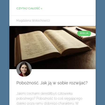
CZYTAJ CAŁOŚĆ »
Magdalena Wołochowicz
BIBLIA
Pobożność. Jak ją w sobie rozwijać?
Jakimi cechami określiłbyś człowieka
pobożnego? Pobożność to coś sięgającego
daleko poza ramy dobrego charakteru. W