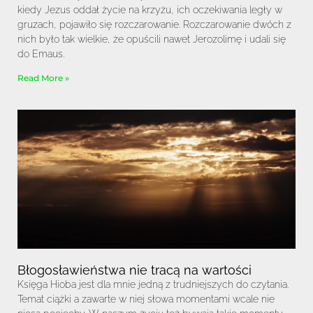
kiedy Jezus oddał życie na krzyżu, ich oczekiwania legły w
gruzach, pojawiło się rozczarowanie. Rozczarowanie dwóch z
nich było tak wielkie, że opuścili nawet Jerozolimę i udali się
do Emaus.
Read More »
Błogosławieństwa nie tracą na wartości
Księga Hioba jest dla mnie jedną z trudniejszych do czytania.
Temat ciążki a zawarte w niej słowa momentami wcale nie