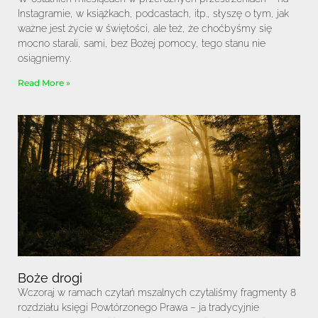
Instagramie, w książkach, podcastach, itp., słyszę o tym, jak
ważne jest życie w świętości, ale też, że choćbyśmy się
mocno starali, sami, bez Bożej pomocy, tego stanu nie
osiągniemy.
Read More »
Boże drogi
Wczoraj w ramach czytań mszalnych czytaliśmy fragmenty 8
rozdziału księgi Powtórzonego Prawa – ja tradycyjnie