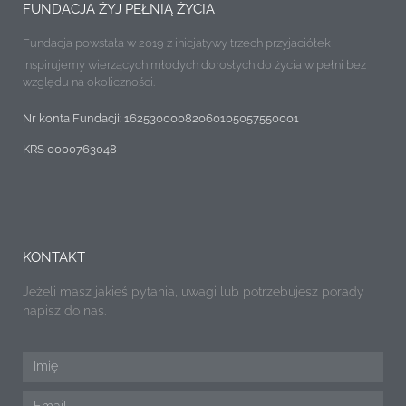
FUNDACJA ŻYJ PEŁNIĄ ŻYCIA
Fundacja powstała w 2019 z inicjatywy trzech przyjaciółek
Inspirujemy wierzących młodych dorosłych do życia w pełni bez
względu na okoliczności.
Nr konta Fundacji: 16253000082060105057550001
KRS 0000763048
KONTAKT
Jeżeli masz jakieś pytania, uwagi lub potrzebujesz porady
napisz do nas.