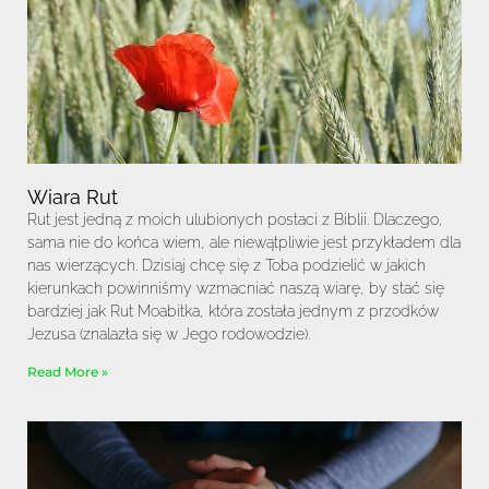
Wiara Rut
Rut jest jedną z moich ulubionych postaci z Biblii. Dlaczego,
sama nie do końca wiem, ale niewątpliwie jest przykładem dla
nas wierzących. Dzisiaj chcę się z Toba podzielić w jakich
kierunkach powinniśmy wzmacniać naszą wiarę, by stać się
bardziej jak Rut Moabitka, która została jednym z przodków
Jezusa (znalazła się w Jego rodowodzie).
Read More »