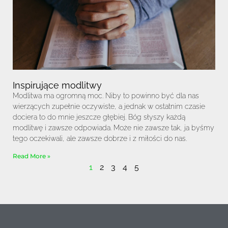
Inspirujące modlitwy
Modlitwa ma ogromną moc. Niby to powinno być dla nas
wierzących zupełnie oczywiste, a jednak w ostatnim czasie
dociera to do mnie jeszcze głębiej. Bóg słyszy każdą
modlitwę i zawsze odpowiada. Może nie zawsze tak, ja byśmy
tego oczekiwali, ale zawsze dobrze i z miłości do nas.
Read More »
1
2
3
4
5