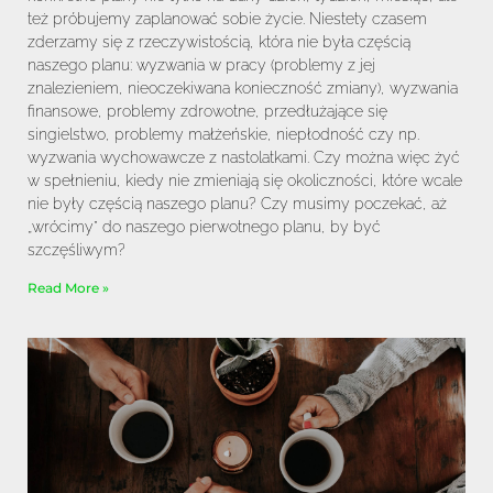
też próbujemy zaplanować sobie życie. Niestety czasem
zderzamy się z rzeczywistością, która nie była częścią
naszego planu: wyzwania w pracy (problemy z jej
znalezieniem, nieoczekiwana konieczność zmiany), wyzwania
finansowe, problemy zdrowotne, przedłużające się
singielstwo, problemy małżeńskie, niepłodność czy np.
wyzwania wychowawcze z nastolatkami. Czy można więc żyć
w spełnieniu, kiedy nie zmieniają się okoliczności, które wcale
nie były częścią naszego planu? Czy musimy poczekać, aż
„wrócimy” do naszego pierwotnego planu, by być
szczęśliwym?
Read More »