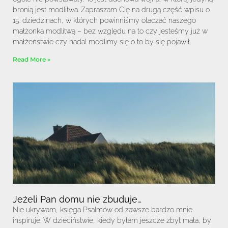
bronią jest modlitwa. Zapraszam Cię na drugą część wpisu o
15. dziedzinach, w których powinniśmy otaczać naszego
małżonka modlitwą – bez względu na to czy jesteśmy już w
małżeństwie czy nadal modlimy się o to by się pojawił.
Read More »
Jeżeli Pan domu nie zbuduje…
Nie ukrywam, księga Psalmów od zawsze bardzo mnie
inspiruje. W dzieciństwie, kiedy byłam jeszcze zbyt mała, by