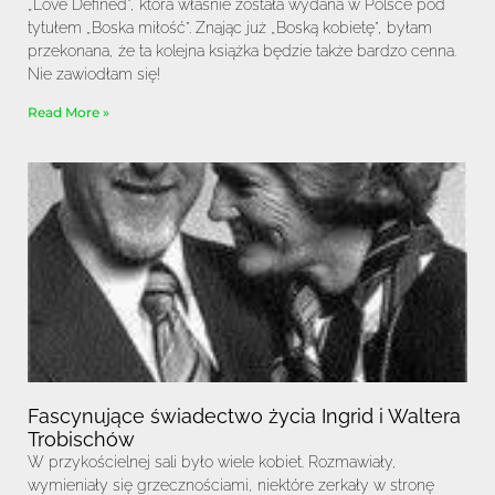
„Love Defined”, która właśnie została wydana w Polsce pod
tytułem „Boska miłość”. Znając już „Boską kobietę”, byłam
przekonana, że ta kolejna książka będzie także bardzo cenna.
Nie zawiodłam się!
Read More »
Fascynujące świadectwo życia Ingrid i Waltera
Trobischów
W przykościelnej sali było wiele kobiet. Rozmawiały,
wymieniały się grzecznościami, niektóre zerkały w stronę