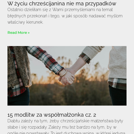
W życiu chrześcijanina nie ma przypadków
Ostatnio dzieliłam się z Wami przemyśleniami na temat
błędnych przekonań i tego, w jaki sposób nadawać myślom
właściwy kierunek.
Read More »
15 modlitw za współmałżonka cz. 2
Diabłu zależy na tym, żeby chrześcijańskie małżeństwa były
słabe i się rozpadały. Zależy mu też bardzo na tym, by w
ogóle nie powstawały. To jest duchowa wojna, w której jedyną