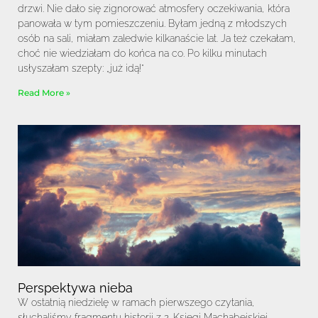
drzwi. Nie dało się zignorować atmosfery oczekiwania, która
panowała w tym pomieszczeniu. Byłam jedną z młodszych
osób na sali, miałam zaledwie kilkanaście lat. Ja też czekałam,
choć nie wiedziałam do końca na co. Po kilku minutach
usłyszałam szepty: „już idą!”
Read More »
Perspektywa nieba
W ostatnią niedzielę w ramach pierwszego czytania,
słuchaliśmy fragmentu historii z 2. Księgi Machabejskiej.