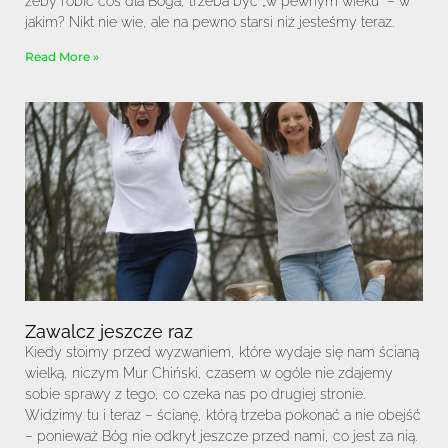
żeby robić coś dla Boga, trzeba być „w pewnym wieku” – w
jakim? Nikt nie wie, ale na pewno starsi niż jesteśmy teraz.
Read More »
Zawalcz jeszcze raz
Kiedy stoimy przed wyzwaniem, które wydaje się nam ścianą
wielką, niczym Mur Chiński, czasem w ogóle nie zdajemy
sobie sprawy z tego, co czeka nas po drugiej stronie.
Widzimy tu i teraz – ścianę, którą trzeba pokonać a nie obejść
– ponieważ Bóg nie odkrył jeszcze przed nami, co jest za nią.