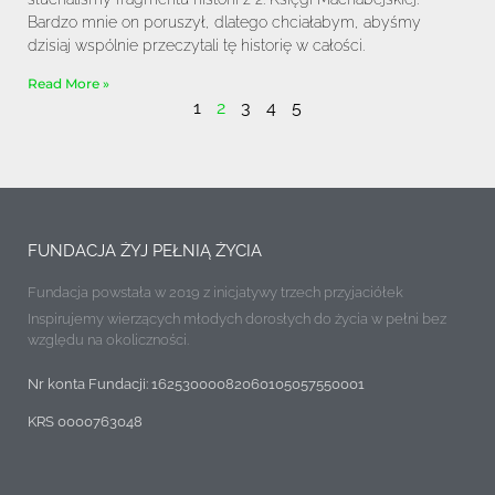
Bardzo mnie on poruszył, dlatego chciałabym, abyśmy
dzisiaj wspólnie przeczytali tę historię w całości.
Read More »
1
2
3
4
5
FUNDACJA ŻYJ PEŁNIĄ ŻYCIA
Fundacja powstała w 2019 z inicjatywy trzech przyjaciółek
Inspirujemy wierzących młodych dorosłych do życia w pełni bez
względu na okoliczności.
Nr konta Fundacji: 16253000082060105057550001
KRS 0000763048