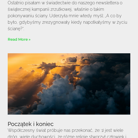
Ostatnio pisałam w świadectwie do naszego newslettera o
świątecznej kampanii zrzutkowej, właśnie o takim
pokonywaniu ściany. Uderzyła mnie wtedy myśl: „A co by
było, gdybyśmy zrezygnowały kiedy napotkałyśmy w życiu
ścianę?”.
Read More »
Początek i koniec
Współczesny świat próbuje nas przekonać, że: 1) jest wiele
dróg, wiele duchowości, że różne religie stworzył człowiek i