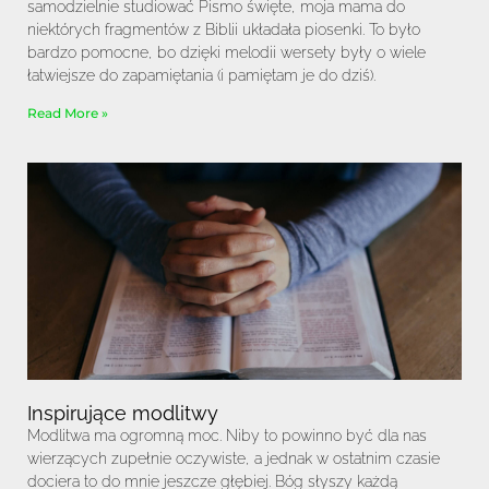
samodzielnie studiować Pismo święte, moja mama do
niektórych fragmentów z Biblii układała piosenki. To było
bardzo pomocne, bo dzięki melodii wersety były o wiele
łatwiejsze do zapamiętania (i pamiętam je do dziś).
Read More »
Inspirujące modlitwy
Modlitwa ma ogromną moc. Niby to powinno być dla nas
wierzących zupełnie oczywiste, a jednak w ostatnim czasie
dociera to do mnie jeszcze głębiej. Bóg słyszy każdą