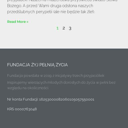
Bożego. A przed Wami druga odsłona naszych
przedślubnych perypetii (ale nie będzie tak źle!).
Read More »
1
2
3
FUNDACJA ŻYJ PEŁNIĄ ŻYCIA
Fundacja powstała w 2019 z inicjatywy trzech przyjaciółek
Inspirujemy wierzących młodych dorosłych do życia w pełni bez
względu na okoliczności.
Nr konta Fundacji: 16253000082060105057550001
KRS 0000763048