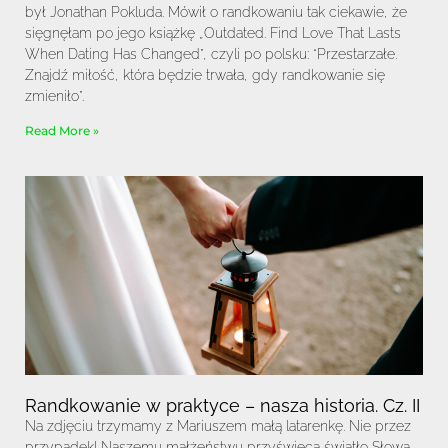
był Jonathan Pokluda. Mówił o randkowaniu tak ciekawie, że
sięgnęłam po jego książkę „Outdated. Find Love That Lasts
When Dating Has Changed”, czyli po polsku: “Przestarzałe.
Znajdź miłość, która będzie trwała, gdy randkowanie się
zmieniło”.
Read More »
Randkowanie w praktyce – nasza historia. Cz. II
Na zdjęciu trzymamy z Mariuszem małą latarenkę. Nie przez
przypadek! Naszemu małżeństwu przyświeca światło Słowa