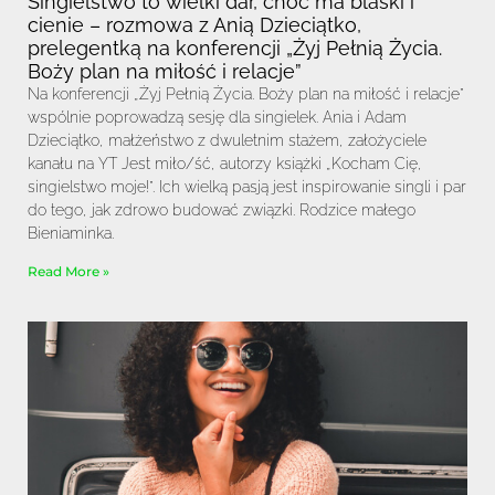
Singielstwo to wielki dar, choć ma blaski i
cienie – rozmowa z Anią Dzieciątko,
prelegentką na konferencji „Żyj Pełnią Życia.
Boży plan na miłość i relacje”
Na konferencji „Żyj Pełnią Życia. Boży plan na miłość i relacje”
wspólnie poprowadzą sesję dla singielek. Ania i Adam
Dzieciątko, małżeństwo z dwuletnim stażem, założyciele
kanału na YT Jest miło/ść, autorzy książki „Kocham Cię,
singielstwo moje!”. Ich wielką pasją jest inspirowanie singli i par
do tego, jak zdrowo budować związki. Rodzice małego
Bieniaminka.
Read More »