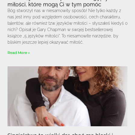
miłości, które mogą Ci w tym pomóc
Bóg stworzył nas w niesamowity sposób! Nie tylko każdy z
nas jest inny pod względem osobowości, cech charakteru,
talentów, ale również tzw. języków miłości – słyszałeś kiedyś o
nich? Opisał je Gary Chapman w swojej bestsellerowej
książce „5 języków miłości”. To niesamowite narzędzie, by
bliskim jeszcze lepiej okazywać miłość.
Read More »