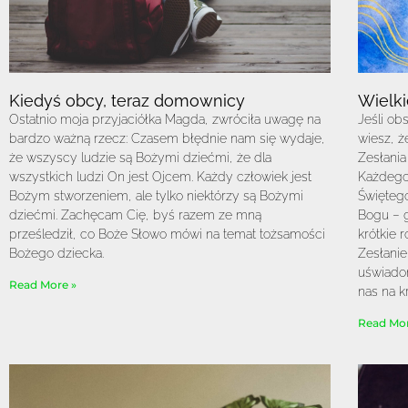
Kiedyś obcy, teraz domownicy
Wielki
Ostatnio moja przyjaciółka Magda, zwróciła uwagę na
Jeśli o
bardzo ważną rzecz: Czasem błędnie nam się wydaje,
wiesz, ż
że wszyscy ludzie są Bożymi dziećmi, że dla
Zesłania
wszystkich ludzi On jest Ojcem. Każdy człowiek jest
Każdego
Bożym stworzeniem, ale tylko niektórzy są Bożymi
Świętego
dziećmi. Zachęcam Cię, byś razem ze mną
Bogu – 
prześledził, co Boże Słowo mówi na temat tożsamości
krótkie 
Bożego dziecka.
Zesłanie
uświadom
Read More »
nas na k
Read Mor