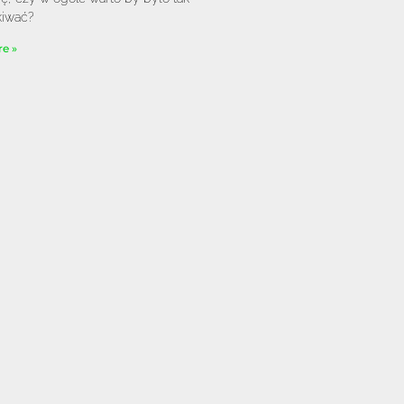
kiwać?
e »