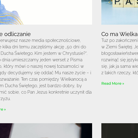
e odliczanie
Co ma Wielka
bserwujesz nasze media społecznościowe,
Tuż po zakończeni
e kilka dni temu zaczęliśmy akcję „50 dni do
w Ziemi Świętej. 
 Ducha Świetego. Kim jestem w Chrystusie?”.
błogosławieństwem
 dnia umieszczamy jeden werset z Pisma
rozwinąć się języ
, który mówi o naszej nowej tożsamości w
się, jak ja sama w
gdy decydujemy się oddać Mu nasze życie – i
z takich rzeczy, k
rozważanie. Ten czas pomiędzy Wielkanocą a
Read More »
m Ducha Świętego, jest bardzo dobry, by
ić sobie, co Pan Jezus konkretnie uczynił dla
rzyżu.
e »