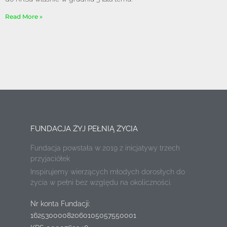
Read More »
FUNDACJA ŻYJ PEŁNIĄ ŻYCIA
Fundacja powstała w 2019 z inicjatywy trzech
przyjaciółek
Inspirujemy wierzących młodych dorosłych do
życia w pełni bez względu na okoliczności.
Nr konta Fundacji:
16253000082060105057550001