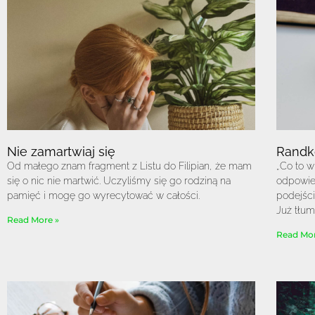
Nie zamartwiaj się
Randk
Od małego znam fragment z Listu do Filipian, że mam
„Co to w
się o nic nie martwić. Uczyliśmy się go rodziną na
odpowied
pamięć i mogę go wyrecytować w całości.
podejści
Już tłum
Read More »
Read Mor