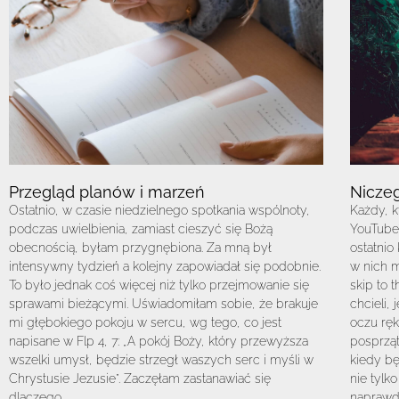
Przegląd planów i marzeń
Niczeg
Ostatnio, w czasie niedzielnego spotkania wspólnoty,
Każdy, k
podczas uwielbienia, zamiast cieszyć się Bożą
YouTube’
obecnością, byłam przygnębiona. Za mną był
ostatnio
intensywny tydzień a kolejny zapowiadał się podobnie.
w nich 
To było jednak coś więcej niż tylko przejmowanie się
skip to 
sprawami bieżącymi. Uświadomiłam sobie, że brakuje
chcieli,
mi głębokiego pokoju w sercu, wg tego, co jest
oczu ręk
napisane w Flp 4, 7: „A pokój Boży, który przewyższa
posprząt
wszelki umysł, będzie strzegł waszych serc i myśli w
kiedy b
Chrystusie Jezusie”. Zaczęłam zastanawiać się
nie tylko
dlaczego.
naprawdę