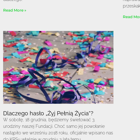
przeska
Read More »
Read Mor
Dlaczego hasło „Żyj Pełnią Życia”?
W sobotę, 18 grudnia, będziemy świetować 3.
urodziny naszej Fundacji. Choć samo jej powołanie
nastąpiło we wrześniu 2018 roku, oficjalnie wpisano nas
do KRSu właśnie w grudniu 3 lata temu.