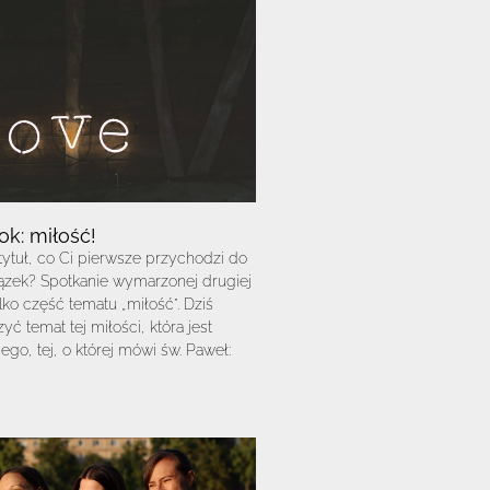
ok: miłość!
tytuł, co Ci pierwsze przychodzi do
zek? Spotkanie wymarzonej drugiej
ko część tematu „miłość”. Dziś
ć temat tej miłości, która jest
go, tej, o której mówi św. Paweł: