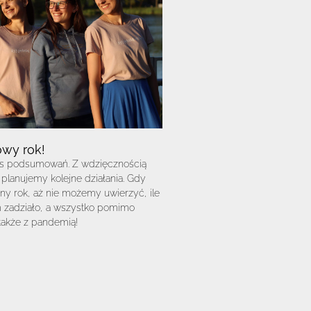
owy rok!
zas podsumowań. Z wdzięcznością
planujemy kolejne działania. Gdy
ny rok, aż nie możemy uwierzyć, ile
 zadziało, a wszystko pomimo
akże z pandemią!