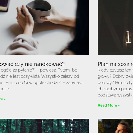
ować czy nie randkować?
Plan na 2022 r
 ogóle za pytanie?” – powiesz. Pytam, bo
Kiedy czytasz ten 
ź nie jest oczywista. Wszystko zależy od
głowy? Dobry zwią
a. „Hm, o co Ci w ogóle chodzi?” – zapytasz.
połowy? Hm, to tyl
aczę.
chciałabym poruszy
podstawą wszystkie
e »
Read More »