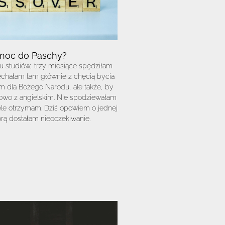
noc do Paschy?
u studiów, trzy miesiące spędziłam
Jechałam tam głównie z chęcią bycia
 dla Bożego Narodu, ale także, by
kowo z angielskim. Nie spodziewałam
iele otrzymam. Dziś opowiem o jednej
tórą dostałam nieoczekiwanie.