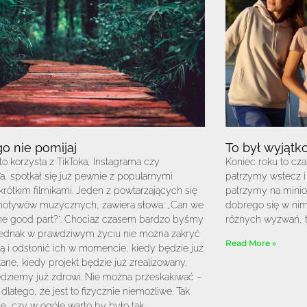
o nie pomijaj
To był wyjątk
to korzysta z TikToka, Instagrama czy
Koniec roku to c
a, spotkał się już pewnie z popularnymi
patrzymy wstecz i 
 krótkim filmikami. Jeden z powtarzających się
patrzymy na minio
motywów muzycznych, zawiera słowa: „Can we
dobrego się w nim
the good part?”. Chociaż czasem bardzo byśmy
różnych wyzwań, t
 jednak w prawdziwym życiu nie można zakryć
Read More »
ą i odsłonić ich w momencie, kiedy będzie już
ane, kiedy projekt będzie już zrealizowany,
ędziemy już zdrowi. Nie można przeskakiwać –
 dlatego, że jest to fizycznie niemożliwe. Tak
, czy w ogóle warto by było tak