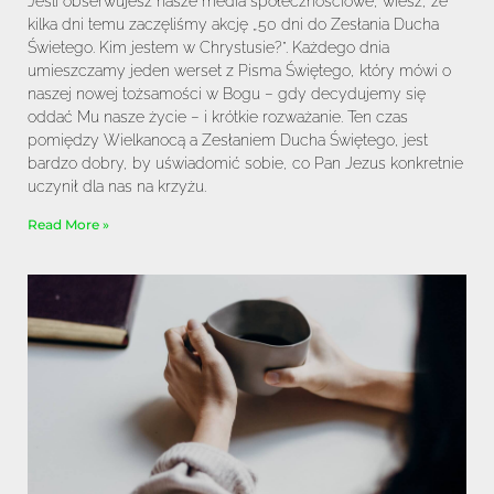
Jeśli obserwujesz nasze media społecznościowe, wiesz, że
kilka dni temu zaczęliśmy akcję „50 dni do Zesłania Ducha
Świetego. Kim jestem w Chrystusie?”. Każdego dnia
umieszczamy jeden werset z Pisma Świętego, który mówi o
naszej nowej tożsamości w Bogu – gdy decydujemy się
oddać Mu nasze życie – i krótkie rozważanie. Ten czas
pomiędzy Wielkanocą a Zesłaniem Ducha Świętego, jest
bardzo dobry, by uświadomić sobie, co Pan Jezus konkretnie
uczynił dla nas na krzyżu.
Read More »