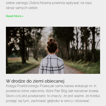
siebie samego. Dobra Nowina powinna wpływać na nasz
obraz samych siebie.
Read More »
W drodze do ziemi obiecanej
Księga Powtórzonego Prawa jak sama nazwa wskazuje m. in.
powtarza różne zalecenia, które Pan Bóg dał narodowi Izraela.
Skoro coś jest powtarzane, to znaczy, że jest ważne, że trzeba
przejąć się tym, zachować głęboko w sercu i stosować.