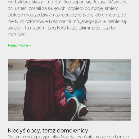
nie byli bez skazy – np. św. Piotr zaparł się Jezusa. Wszyscy
oni uznani zostali za świętych, dopiero po swojej śmierci.
Dlatego mogą zdziwić nas wersety w Biblii, które mówią, że
nie tylko członkowie kościoła triumfującego (już w niebie) są
święci – tu na ziemi Bóg NAS także takimi widzi. Jak to
możliwe?
Read More »
Kiedyś obcy, teraz domownicy
Ostatnio moja przyjaciółka Magda, zwróciła uwagę na bardzo