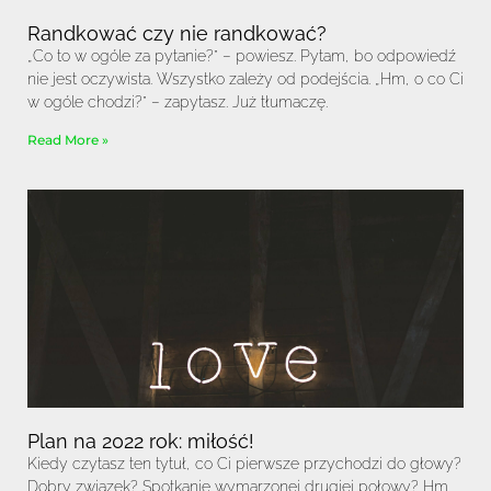
Randkować czy nie randkować?
„Co to w ogóle za pytanie?” – powiesz. Pytam, bo odpowiedź
nie jest oczywista. Wszystko zależy od podejścia. „Hm, o co Ci
w ogóle chodzi?” – zapytasz. Już tłumaczę.
Read More »
Plan na 2022 rok: miłość!
Kiedy czytasz ten tytuł, co Ci pierwsze przychodzi do głowy?
Dobry związek? Spotkanie wymarzonej drugiej połowy? Hm,