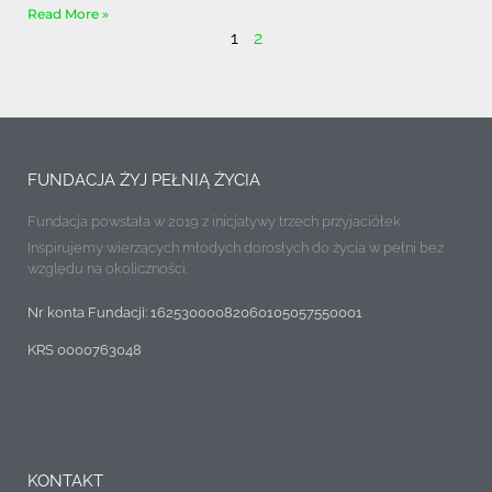
Read More »
1
2
FUNDACJA ŻYJ PEŁNIĄ ŻYCIA
Fundacja powstała w 2019 z inicjatywy trzech przyjaciółek
Inspirujemy wierzących młodych dorosłych do życia w pełni bez
względu na okoliczności.
Nr konta Fundacji: 16253000082060105057550001
KRS 0000763048
KONTAKT